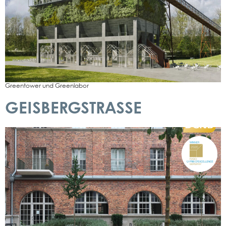
Gre­en­tower und Green­la­bor
GEISBERGSTRASSE