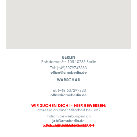
BERLIN
Potsdamer Str. 105 10785 Berlin
Tel: (+49)3079747883
office@cmcberlin.de
WARSCHAU
Tel: (+48)537299333
office@cmcberlin.de
WIR SUCHEN DICH! - HIER BEWERBEN:
Interesse an einer Mitarbeit bei uns?
Initiativbewerbungen an
job@cmcberlin.de
Landschaftsarchitekt/in LP 1-4
Landschaftsarchitekt/in LP 1-8
Büroassistenz (Teilzeitjob)
Praktikant/in