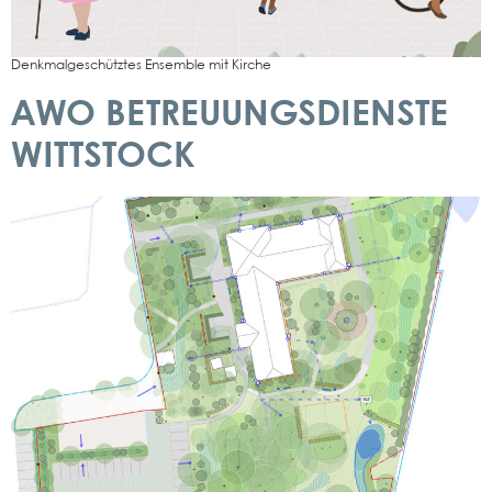
Denk­mal­ge­schütz­tes Ensem­ble mit Kir­che
AWO BETREUUNGSDIENSTE
WITTSTOCK