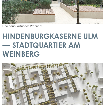
Eine neue Kul­tur des Woh­nens
HINDENBURGKASERNE ULM
— STADTQUARTIER AM
WEINBERG