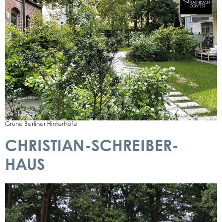
Grü­ne Ber­li­ner Hin­ter­hö­fe
CHRISTIAN-SCHREIBER-
HAUS