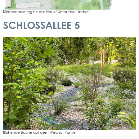
Kli­ma­an­pas­sung für das Haus “Unter den Lin­den”
SCHLOSSALLEE 5
Blü­hen­de Bäche auf dem Weg zur Pan­ke