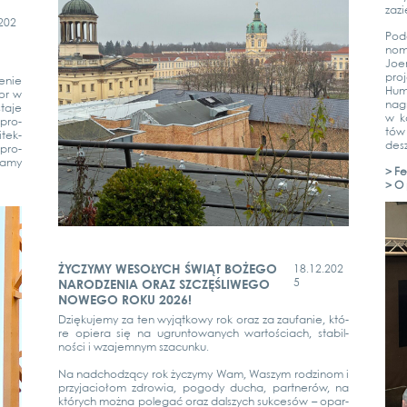
zazi
202
Podc
nom 
Joer
pro­j
e­nie
Hum
tor w
nagr
ta­je
w ka
 pro­
tów
­tek­
desz
 pro­
ia­my
> Fes
> O 
ŻYCZYMY WESOŁYCH ŚWIĄT BOŻEGO
18.12.202
5
NARODZENIA ORAZ SZCZĘŚLIWEGO
NOWEGO ROKU 2026!
Dzię­ku­je­my za ten wyjąt­ko­wy rok oraz za zaufanie, któ­
re opie­ra się na ugrun­to­wanych war­tościach, sta­bil­
ności i wza­jem­nym sza­cun­ku.
Na nad­chod­zą­cy rok życ­zy­my Wam, Was­zym rod­zi­nom i
przy­ja­ciołom zdro­wia, pogo­dy ducha, part­nerów, na
których moż­na pole­gać oraz dals­zych suk­cesów – opar­