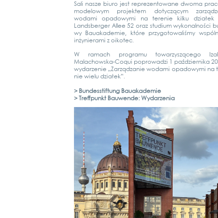
Sali nas­ze biuro jest repre­zen­to­wa­ne dwo­ma pra­c
modelo­wym pro­jek­tem doty­c­zą­cym zar­ząd­za
woda­mi opa­do­wy­mi na tere­nie kil­ku działek 
Lands­ber­ger Allee 52 oraz stu­di­um wyko­n­al­ności 
wy Bau­aka­de­mie, któ­re przy­go­to­wa­liś­my wspól­
inży­nie­ra­mi z oiko­tec.
W ramach pro­gra­mu towar­zy­szące­go Iza­b
Malachow­s­­ka-Coqui popro­wad­zi 1 paźd­zier­ni­ka 20
wydar­ze­nie „Zar­ząd­za­nie woda­mi opa­do­wy­mi na 
nie wie­lu działek”.
> Bun­des­stif­tung Bau­aka­de­mie
> Treff­punkt Bau­wen­de: Wydar­zenia