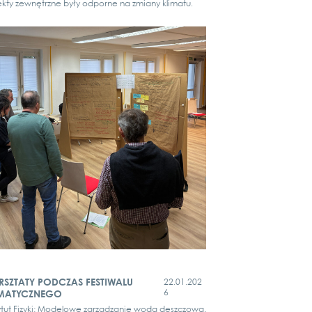
k­ty zewnę­trz­ne były odpor­ne na zmi­a­ny kli­ma­tu.
SZTATY PODCZAS FESTIWALU
22.01.202
6
IMATYCZNEGO
ty­tut Fizy­ki: Modelo­we zar­ząd­za­nie wodą deszc­zową,