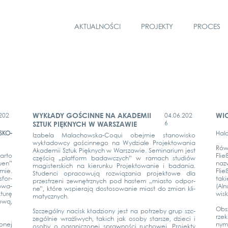
AKTUALNOŚCI
PROJEKTY
PROCES
WYKŁADY GOŚCINNE NA AKADEMII
WI
202
04.06.202
6
SZTUK PIĘKNYCH W WARSZAWIE
­­KO-
Hala
Iza­be­la Malachow­s­­ka-Coqui obej­mie sta­nowis­ko
wykła­dow­cy gościn­n­ego na Wyd­zia­le Pro­jek­to­wa­nia
Rów­
Aka­de­mii Sztuk Pię­knych w Wars­za­wie. Semi­na­ri­um jest
ar­to
Flie
częścią „plat­form bad­aw­c­zych” w ramach stu­diów
u­en”
nazw
magis­ter­s­kich na kier­un­ku Pro­jek­to­wa­nie i bad­a­nia.
­mie.
Flie
Stu­den­ci opra­co­wu­ją roz­wią­za­nia pro­jek­to­we dla
­for­
taki
przestrze­ni zewnę­trz­nych pod hasłem „mias­to odpor­
o­wa­
(Aln
ne”, któ­re wspie­ra­ją dosto­so­wa­nie miast do zmi­an kli­
­turę
wisk
ma­ty­cz­nych.
ową,
Obs­
Szc­ze­gól­ny nacisk kład­zio­ny jest na potrze­by grup szc­
rze­
ze­gól­nie wraż­li­wych, takich jak oso­by star­s­ze, dzie­ci i
­nej
nym 
oso­by o ogra­nic­zo­nej spraw­ności rucho­wej. Pro­jek­ty