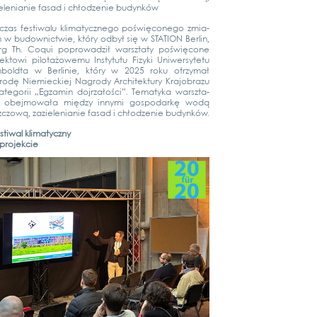
e­lenia­nie fasad i chłod­ze­nie budyn­ków
­z­as fes­ti­wa­lu kli­ma­ty­cz­n­ego poś­wię­co­n­ego zmi­a­
w budow­nict­wie, który odbył się w STA­TI­ON Ber­lin,
g Th. Coqui popro­wad­ził war­sz­ta­ty poś­wię­co­ne
ek­to­wi pilo­tażo­we­mu Ins­ty­tu­tu Fizy­ki Uni­wer­sy­te­tu
­bold­ta w Ber­li­nie, który w 2025 roku otrzy­mał
o­dę Nie­mieckiej Nagro­dy Archi­tek­tu­ry Kra­jobra­zu
te­go­rii „Egza­min dojr­załości”. Tema­ty­ka war­sz­ta­
 obej­mo­wała międ­zy inny­mi gos­po­dar­kę wodą
c­zową, zazie­lenia­nie fasad i chłod­ze­nie budyn­ków.
­ti­wal kli­ma­ty­cz­ny
pro­jek­cie