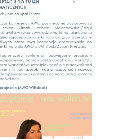
6
APTACJI DO ZMIAN
IMATYCZNYCH
cis­kiem na upał i sus­zę
­z­as kon­fe­ren­c­ji AWO poś­wię­co­nej dosto­so­wa­niu
zmi­an kli­ma­tu Iza­be­la Malachow­s­­ka-Coqui
dsta­wiła w swo­im wykład­zie na temat pla­no­wa­nia
ględ­nia­jące­go zmi­a­ny kli­ma­tu dla grup szc­ze­gól­nie
­li­wych nas­ze dwa kon­cep­c­je dosto­so­wa­nia do
an kli­ma­tu dla AWO w Wittstock/Dosse i Prenz­lau.
u­giej części kon­fe­ren­c­ji, poś­wię­co­nej pro­ce­som
ty­cy­pa­cy­jnym, popro­wad­ziła dodat­ko­wo war­sz­ta­ty.
­z­as war­sz­ta­tów uczest­ni­cy wspól­nie pra­co­wa­li nad
a­niem, w jaki sposób moż­na roz­poz­nać i nazwać
ble­my zwią­za­ne z upała­mi i ochroną przed upała­mi
laców­kach.
pro­jek­cie (AWO Witt­stock)