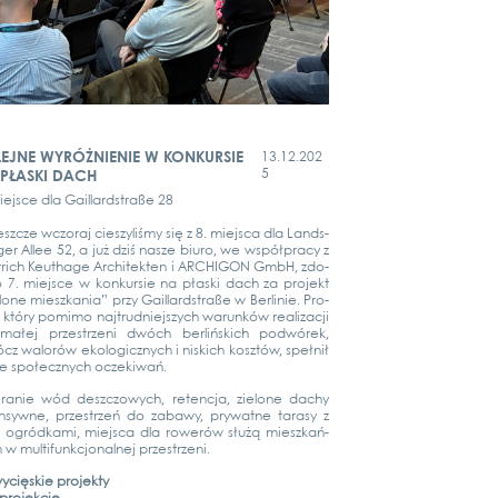
EJNE WYRÓŻNIENIE W KONKURSIE
13.12.202
5
PŁASKI DACH
e­j­s­ce dla Gail­lard­stra­ße 28
szc­ze wcz­o­raj cies­zy­liś­my się z 8. mie­j­s­ca dla Lands­
ger Allee 52, a już dziś nas­ze biuro, we współpra­cy z
rich Keu­tha­ge Archi­tek­ten i ARCHI­GON GmbH, zdo­
o 7. mie­j­s­ce w kon­kur­sie na pła­ski dach za pro­jekt
­lo­ne mieszka­nia” przy Gail­lard­stra­ße w Ber­li­nie. Pro­
, który pomi­mo naj­trud­nie­js­zych war­un­ków rea­li­zac­ji
małej przestrze­ni dwóch ber­lińs­kich pod­wó­rek,
cz walorów eko­lo­gicz­nych i nis­kich kosz­tów, speł­nił
le społecz­nych ocze­ki­wań.
ranie wód deszc­zowych, reten­c­ja, zie­lo­ne dachy
n­syw­ne, przestrzeń do zaba­wy, pry­wat­ne tara­sy z
 ogród­ka­mi, mie­j­s­ca dla rowerów służą mieszkań­
w mul­ti­funk­c­jo­nal­nej przestrze­ni.
y­cięs­kie pro­jek­ty