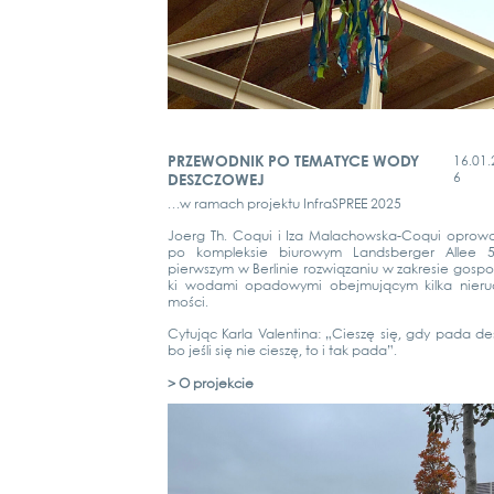
PRZEWODNIK PO TEMATYCE WODY
16.01.
6
DESZCZOWEJ
…w ramach pro­jektu InfraSPREE 2025
Joerg Th. Coqui i Iza Malachow­s­­ka-Coqui opro­wad­
po kom­pl­ek­sie biuro­wym Lands­ber­ger Allee 
pierws­zym w Ber­li­nie roz­wią­za­niu w zak­re­sie gos­po
ki woda­mi opa­do­wy­mi obej­mu­ją­cym kil­ka nie­r
mości.
Cytu­jąc Kar­la Valen­ti­na: „Cies­zę się, gdy pada de
bo jeś­li się nie cies­zę, to i tak pada”.
> O pro­jek­cie