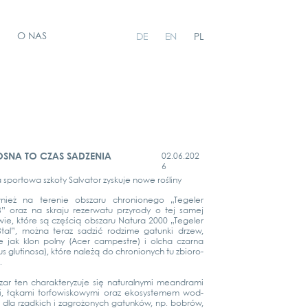
O NAS
DE
EN
PL
OSNA TO CZAS SADZENIA
02.06.202
6
 spor­to­wa szkoły Sal­va­tor zys­ku­je nowe roś­li­ny
nież na tere­nie obs­za­ru chro­nio­n­ego „Tege­ler
ß” oraz na skra­ju rezer­wa­tu przy­ro­dy o tej samej
ie, któ­re są częścią obs­za­ru Natu­ra 2000 „Tege­ler
ß­tal”, moż­na teraz sad­zić rod­zi­me gatun­ki drzew,
e jak klon pol­ny (Acer cam­pest­re) i olcha czar­na
us glu­ti­no­sa), któ­re należą do chro­nionych tu zbio­ro­
.
zar ten cha­rak­tery­zu­je się natu­ral­ny­mi mean­d­ra­mi
ki, łąka­mi tor­fo­wis­ko­wy­mi oraz eko­sys­te­mem wod­
dla rzad­kich i zagroż­onych gatun­ków, np. bobrów,