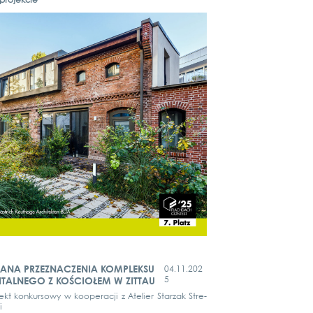
pro­jek­cie
IANA PRZEZNACZENIA KOMPLEKSU
04.11.202
5
ITALNEGO Z KOŚCIOŁEM W ZITTAU
jekt kon­kur­so­wy w koope­rac­ji z Ate­lier Starzak Stre­
i