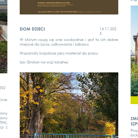
> O 
DOM DZIECI
14.11.202
5
W którym czu­ją się one swo­bod­nie i jest to ich dob­re
mie­j­s­ce do życia, odkry­wa­nia i zaba­wy.
Wspa­niały kra­jobraz jako mate­riał do pra­cy.
Iza i Emi­li­an na wiz­ji lokal­nej.
202
iście
iś­my
­o­ny
ZM
TIN),
SZP
ji z
Pro­
bick