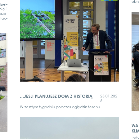
obie
ie­l­
nię i
aż­o­
otac­
…JEŚLI PLANUJESZ DOM Z HISTORIĄ
23.01.202
6
W zes­złym tygod­niu podc­z­as oględ­zin terenu.
WAR
KL
Ins­