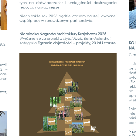
tych na doś­wiad­c­ze­niu i umie­jęt­ności dostrz­e­ga­nia
tego, co naj­waż­nie­js­ze.
Niech także rok 2026 będ­zie cza­sem dals­zej, owo­c­nej
współpra­cy w sprawd­zonym part­nerst­wie.
Nie­mie­cka Nagro­da Archi­tek­tu­ry Kra­jobra­zu 2025
Wyróż­ni­e­nie za pro­jekt
Ins­ty­tut Fizy­ki
, Ber­­lin-Adler­s­hof
KOL
Kate­go­ria
Egza­min dojr­załości – pro­jek­ty, 20 lat i star­s­ze
202
NA 
7. mi
… Je
zi­li
ber­
52 –
Hast
­dar­
by­ł
ucho­
„Zie
jekt
na 
szcz,
opró
wie­
Zbie
inte
mini
com 
> Zw