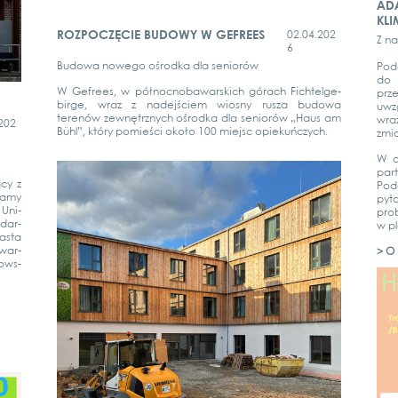
AD
KL
ROZPOCZĘCIE BUDOWY W GEFREES
02.04.202
Z na
6
Budo­wa nowego ośrod­ka dla seniorów
Podc
do 
W Gefrees, w pół­no­c­no­ba­war­s­kich górach Fich­tel­ge­
prze
bir­ge, wraz z nade­jściem wios­ny rus­za budo­wa
uwz­
terenów zewnę­trz­nych ośrod­ka dla seniorów „Haus am
wraż
202
Bühl”, który pomieści około 100 mie­jsc opie­kuńc­zych.
zmi­
W dr
par­
cy z
Podc
za­my
pyt
 Uni­
pro­
ydar­
w p
as­ta
 war­
> O 
w­s­­