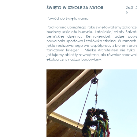
ŚWIĘTO W SZKOLE SALVATOR
26.01.
6
Powód do świę­to­wa­nia!
Pod koniec ubie­głe­go roku świę­to­wa­liś­my zakońc­z
budo­wy szkie­le­tu budyn­ku katoli­ckiej szkoły Sal­va­
ber­lińs­kiej dziel­ni­cy Rei­ni­cken­dorf, gdzie pow­s
nowa hala spor­to­wa i stołów­ka szkol­na. W ramach
jektu rea­lizowa­n­ego we współpra­cy z biurem archi
to­nicz­nym Krie­ger + Miel­ke Archi­tek­ten nie tyl­ko
jekt­u­je­my obiek­ty zewnę­trz­ne, ale rów­nież zapew­n
eko­lo­gicz­ny nad­zór budow­la­ny.