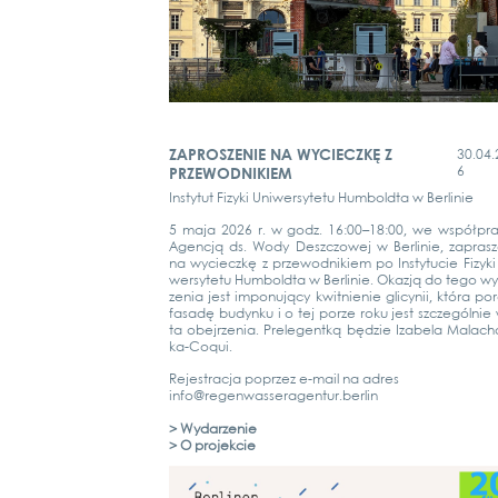
ZAPROSZENIE NA WYCIECZKĘ Z
30.04.
6
PRZEWODNIKIEM
Ins­ty­tut Fizy­ki Uni­wer­sy­te­tu Hum­bold­ta w Ber­li­nie
5 maja 2026 r. w godz. 16:00–18:00, we współpra­
Agen­c­ją ds. Wody Deszc­zowej w Ber­li­nie, zapras­
na wyciecz­kę z prze­wod­ni­kiem po Ins­ty­tu­cie Fizy­ki
wer­sy­te­tu Hum­bold­ta w Ber­li­nie. Okaz­ją do tego w
zenia jest impo­nu­ją­cy kwit­ni­e­nie gli­cy­nii, która por
fasa­dę budyn­ku i o tej por­ze roku jest szc­ze­gól­nie
ta obe­jr­ze­nia. Pre­le­gent­ką będ­zie Iza­be­la Malacho
ka-Coqui.
Rejes­trac­ja poprzez e‑mail na adres
info@regenwasseragentur.berlin
> Wydar­ze­nie
> O pro­jek­cie