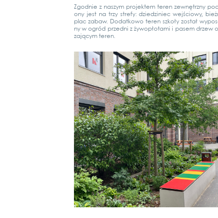
Zgod­nie z nas­zym pro­jek­tem teren zewnę­trz­ny pod­z
o­ny jest na trzy stre­fy: dzied­zi­niec wejścio­wy, bież­
plac zabaw. Dodat­ko­wo teren szkoły został wypo­s
ny w ogród przedni z żywopło­ta­mi i pasem drzew 
za­ją­cym teren.