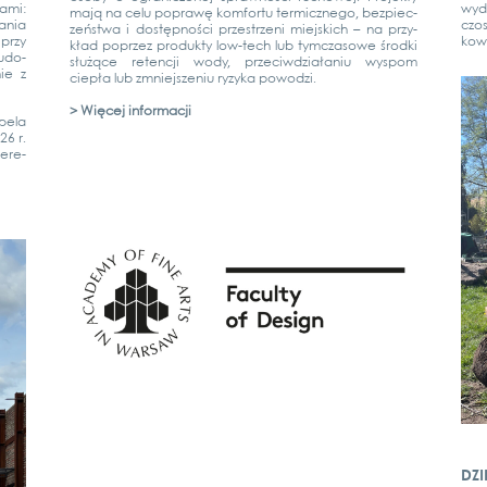
a­mi:
wyd
mają na celu popra­wę kom­for­tu ter­micz­n­ego, bez­piec­
­nia
czos
zeńst­wa i dostęp­ności przestrze­ni mie­js­kich – na przy­
przy
ko­w
kład poprzez pro­duk­ty low-tech lub tymc­z­a­so­we środ­ki
budo­
służące reten­c­ji wody, prze­ciwd­ziała­niu wyspom
nie z
ciepła lub zmnie­jsze­niu ryzy­ka powod­zi.
> Więcej infor­mac­ji
e­la
26 r.
tere­
DZI