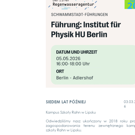
SIEDEM LAT PÓŹNIEJ
03.03.
6
Kam­pus Szkoły Rahn w Lips­ku
Odwied­zi­liś­my nasz ukońc­z­o­ny w 2018 roku pro
zagos­po­da­rowa­nia terenu zewnę­trz­n­ego kam­p
szkoły Rahn w Lips­ku.