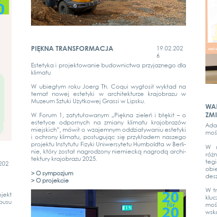
PIĘKNA TRANSFORMACJA
19.02.202
6
Este­ty­ka i pro­jek­to­wa­nie budow­nict­wa przy­jaz­n­ego dla
kli­ma­tu
W ubie­głym roku Joerg Th. Coqui wygło­sił wykład na
temat nowej este­ty­ki w archi­tek­tur­ze kra­jobra­zu w
Muze­um Sztu­ki Użyt­ko­wej Gras­si w Lips­ku.
WAR
ZM
W Forum 1, zaty­tuło­wanym „Pię­k­na zie­leń i błękit – o
este­ty­ce odpor­nych na zmi­a­ny kli­ma­tu kra­jobra­zów
Adap
mie­js­kich”, mówił o wza­jem­nym oddziały­wa­niu este­ty­ki
mości
i ochro­ny kli­ma­tu, posłu­gu­jąc się przy­kła­dem nas­ze­go
pro­jektu Ins­ty­tu­tu Fizy­ki Uni­wer­sy­te­tu Hum­bold­ta w Ber­li­
W r
nie, który został nagrod­zo­ny nie­miecką nagro­dą archi­
różn
tek­tu­ry kra­jobra­zu 2025.
te­
202
obi
> O sym­poz­jum
desz
> O pro­jek­cie
W tr
­jekt
kluc
u­su
mośc
wska