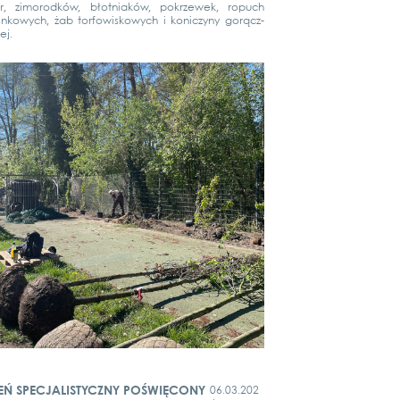
r, zimo­rod­ków, błot­niaków, pokrze­wek, ropuch
n­kowych, żab tor­fo­wis­ko­wych i konic­zy­ny gorącz­
ej.
EŃ SPECJALISTYCZNY POŚWIĘCONY
06.03.202