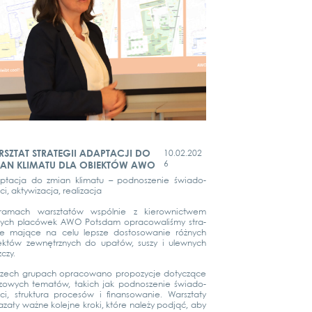
SZTAT STRATEGII ADAPTACJI DO
10.02.202
6
IAN KLIMATU DLA OBIEKTÓW AWO
tac­ja do zmi­an kli­ma­tu – pod­no­sze­nie świa­do­
, akty­wi­zac­ja, rea­li­zac­ja
amach war­sz­ta­tów wspól­nie z kie­row­nict­wem
ych placó­wek AWO Pots­dam opra­co­wa­liś­my stra­
gie mające na celu lepsze dosto­so­wa­nie różnych
ek­tów zewnę­trz­nych do upałów, sus­zy i ulewnych
c­zy.
zech grup­ach opra­co­wa­no pro­po­zy­c­je doty­c­zące
­zowych tema­tów, takich jak pod­no­sze­nie świa­do­
i, struk­tu­ra pro­cesów i fin­an­so­wa­nie. War­sz­ta­ty
­zały waż­ne kole­j­ne kro­ki, któ­re należy pod­jąć, aby