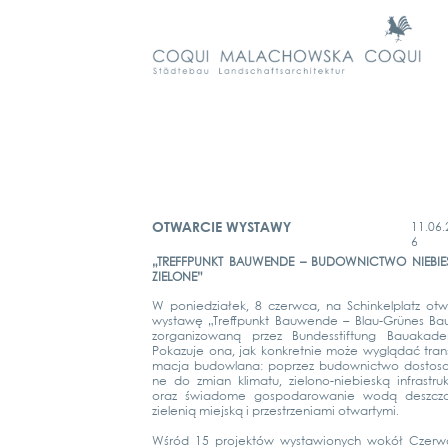
OTWARCIE WYSTAWY
11.06.
6
„TREFF­PUNKT BAU­WEN­DE – BUDOW­NICT­WO NIE­­BIES
ZIE­­LO­­NE”
W ponied­ziałek, 8 czerw­ca, na Schin­kel­platz otw
wysta­wę „Treff­punkt Bau­wen­de – Blau-Grü­­nes Ba
zor­ga­ni­zowaną przez Bun­des­stif­tung Bau­aka­de
Poka­zu­je ona, jak kon­kret­nie może wyglą­dać trans
mac­ja budow­la­na: poprzez budow­nict­wo dosto­s
ne do zmi­an kli­ma­tu, zie­­lo­­no-nie­­bies­ką infra­struk
oraz świa­do­me gos­po­da­rowa­nie wodą deszc­z
zie­lenią mie­js­ką i przestrze­nia­mi otwar­ty­mi.
Wśród 15 pro­jek­tów wysta­wionych wokół Czer­wo