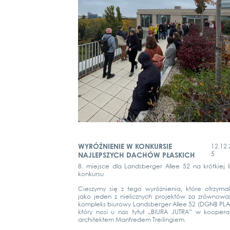
WYRÓŻNIENIE W KONKURSIE
12.12.
5
NAJLEPSZYCH DACHÓW PŁASKICH
8. mie­j­s­ce dla Lands­ber­ger Allee 52 na krót­kiej l
kon­kur­su
Cies­zy­my się z tego wyróż­ni­enia, któ­re otrzy­ma­l
jako jeden z nie­licz­nych pro­jek­tów za zrów­no­waż
kom­pl­eks biuro­wy Lands­ber­ger Allee 52 (DGNB PLA­
który nosi u nas tytuł „BIURA JUTRA” w koope­rac­
archi­tek­tem Man­fre­dem Trei­lin­giem.