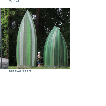
Ogród
so­wa­niu do zmi­
an kli­ma­tu Iza­be­
la Malachow­s­­ka-
Coqui przedsta­
wiła w swo­im
wykład­zie na
temat pla­no­wa­
nia uwz­ględ­nia­
jące­go zmi­a­ny
kli­ma­tu dla grup
szc­ze­gól­nie wraż­
li­wych nas­ze dwa
kon­cep­c­je
dosto­so­wa­nia
do zmi­an kli­ma­tu
dla AWO w
Wittstock/Dosse i
Prenz­lau.
W dru­giej części
Zabawa/Sport
kon­fe­ren­c­ji, poś­
wię­co­nej pro­ce­
som par­ty­cy­pa­
cy­jnym, popro­
wad­ziła dodat­
ko­wo war­sz­ta­ty.
Podc­z­as war­sz­ta­
tów uczest­ni­cy
wspól­nie pra­co­
wa­li nad pyta­