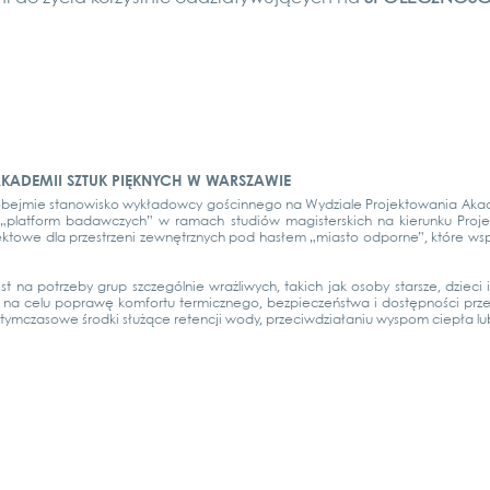
KADEMII SZTUK PIĘKNYCH W WARSZAWIE
bej­mie sta­nowis­ko wykła­dow­cy gościn­n­ego na Wyd­zia­le Pro­jek­to­wa­nia Aka­
„plat­form bad­aw­c­zych” w ramach stu­diów magis­ter­s­kich na kier­un­ku Pro­jek­
­jek­to­we dla przestrze­ni zewnę­trz­nych pod hasłem „mias­to odpor­ne”, któ­re wsp
est na potrze­by grup szc­ze­gól­nie wraż­li­wych, takich jak oso­by star­s­ze, dzie­c
 na celu popra­wę kom­for­tu ter­micz­n­ego, bez­piec­zeńst­wa i dostęp­ności przest
ymc­z­a­so­we środ­ki służące reten­c­ji wody, prze­ciwd­ziała­niu wyspom ciepła lub