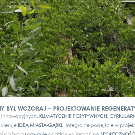
BYŁ WCZORAJ – PROJEKTOWANIE REGENERATYW
w inno­wa­cy­jnych,
KLI­MA­TY­CZ­NIE POZY­TYWNYCH
,
CYR­KU­LAR
i kie­ruje
IDEA
MIAS­TA-GĄB­KI
. Inte­gral­ne pode­jście w pro­jek
­ni do życia kor­zyst­nie oddziały­wu­ją­cych na
SPOŁECZ­NOŚĆ 