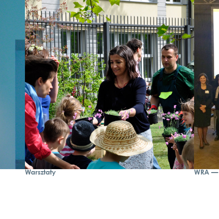
Warsztaty
WRA — 