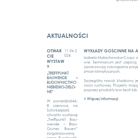
AKTUALNOŚCI
OTWAR
WYKŁADY GOŚCINNE NA A
11.06.2
026
CIE
Iza­be­la Malachow­s­­ka-Coqui o
WYSTAW
wie. Semi­na­ri­um jest częścią 
Y
opra­co­wu­ją roz­wią­za­nia pro
zmi­an kli­ma­ty­cz­nych.
„TREFF­PUNKT
BAU­WEN­DE –
Szc­ze­gól­ny nacisk kład­zio­ny j
BUDOW­NICT­WO
ności rucho­wej. Pro­jek­ty mają
NIE­­BIES­­KO-ZIE­­LO­­
poprzez pro­duk­ty low-tech lub t
NE”
> Więcej infor­mac­ji
W ponied­ziałek,
8 czerw­ca, na
Schin­kel­platz
otwar­to wysta­wę
„Treff­punkt Bau­
wen­de – Blau-
Grü­­nes Bau­en”
zor­ga­ni­zowaną