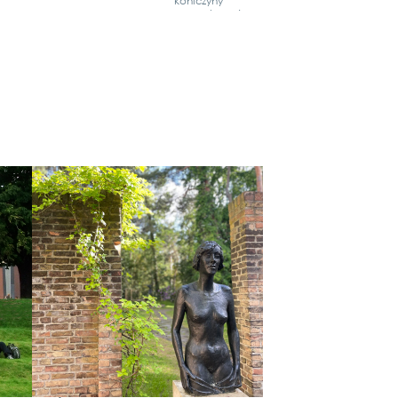
konic­zy­ny
gorącz­ko­wej.
DZIEŃ
06.03.2
026
SPECJAL
ISTYCZN
Y
POŚWIĘ
CONY
02.04.2026
ADAPTA
CJI DO
ZMIAN
enów zewnę­trz­nych ośrod­ka dla
KLIMATY
CZNYCH
Z nacis­kiem na
upał i sus­zę
Podc­z­as kon­fe­
ren­c­ji AWO poś­
wię­co­nej dosto­