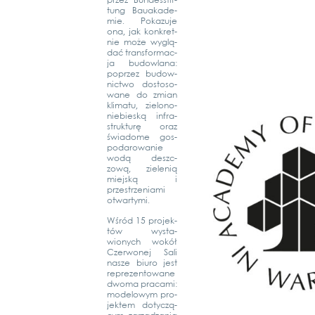
przez Bun­des­stif­
tung Bau­aka­de­
mie. Poka­zu­je
ona, jak kon­kret­
nie może wyglą­
dać trans­for­mac­
ja budow­la­na:
poprzez budow­
nict­wo dosto­so­
wa­ne do zmi­an
kli­ma­tu, zie­­lo­­no-
nie­­bies­ką infra­
struk­turę oraz
świa­do­me gos­
po­da­rowa­nie
wodą deszc­
zową, zie­lenią
mie­js­ką i
przestrze­nia­mi
otwar­ty­mi.
Wśród 15 pro­jek­
tów wysta­
wionych wokół
Czer­wo­nej Sali
nas­ze biuro jest
repre­zen­to­wa­ne
dwo­ma pra­ca­mi:
modelo­wym pro­
jek­tem doty­c­zą­