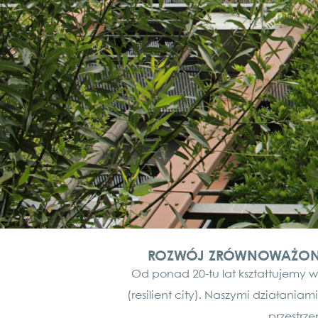
ROZWÓJ ZRÓWNOWAŻONY 
Od ponad 20-tu lat ksz­tał­tu­je­my 
(resi­li­ent city). Nas­zymi działa­nia­m
przestrze