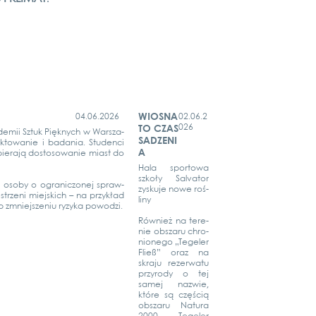
WIOSNA
04.06.2026
02.06.2
026
TO CZAS
de­mii Sztuk Pię­knych w Wars­za­
SADZENI
to­wa­nie i bad­a­nia. Stu­den­ci
A
ie­ra­ją dosto­so­wa­nie miast do
Hala spor­to­wa
szkoły Sal­va­tor
i i oso­by o ogra­nic­zo­nej spraw­
zys­ku­je nowe roś­
rze­ni mie­js­kich – na przy­kład
li­ny
 zmnie­jsze­niu ryzy­ka powod­zi.
Rów­nież na tere­
nie obs­za­ru chro­
nio­n­ego „Tege­ler
Fließ” oraz na
skra­ju rezer­wa­tu
przy­ro­dy o tej
samej nazwie,
któ­re są częścią
obs­za­ru Natu­ra