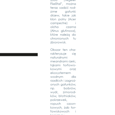
2000 „Tege­ler
Fließ­tal”, moż­na
teraz sad­zić rod­
zi­me gatun­ki
drzew, takie jak
klon pol­ny (Acer
cam­pest­re) i
olcha czar­na
(Alnus glu­ti­no­sa),
któ­re należą do
chro­nionych tu
zbio­ro­wisk.
Obs­zar ten cha­
rak­tery­zu­je się
natu­ral­ny­mi
mean­d­ra­mi rze­ki,
łąka­mi tor­fo­wis­
ko­wy­mi oraz
eko­sys­te­mem
wod­nym dla
rzad­kich i zagroż­
onych gatun­ków,
np. bobrów,
wydr, zimo­rod­
ków, błot­niaków,
pokrze­wek,
ropuch czosn­
kowych, żab tor­
fo­wis­ko­wych i