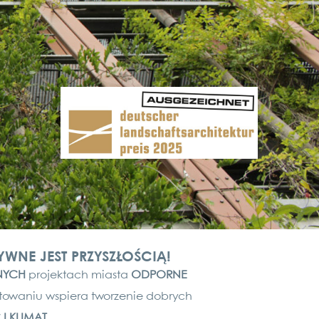
NE JEST PRZYSZŁOŚCIĄ!
­NYCH
pro­jektach mias­ta
ODPOR­NE
­to­wa­niu wspie­ra twor­ze­nie dobrych
I KLI­MAT
.