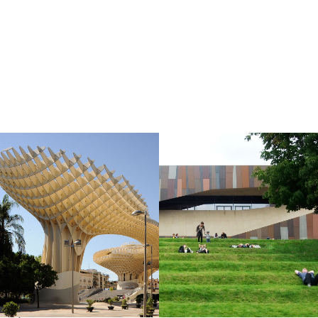
GEFREES
 seniorów
­s­kich górach Fich­tel­ge­bir­ge, wraz z nade­jściem wios­ny rus­za budo­wa ter
 pomieści około 100 mie­jsc opie­kuńc­zych.