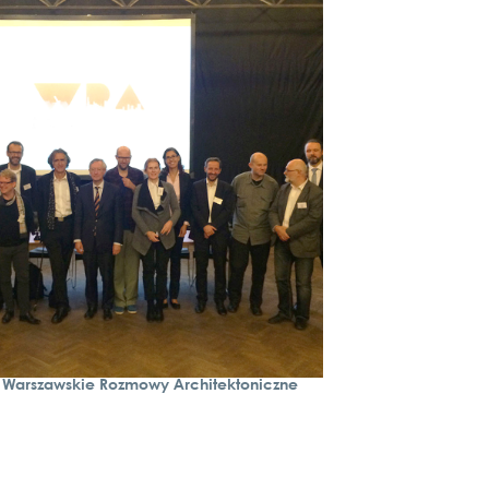
niem, w jaki
sposób moż­na
roz­poz­nać i
nazwać pro­ble­
my zwią­za­ne z
upała­mi i
ochroną przed
upała­mi w
placów­kach.
> O pro­jek­cie
(AWO Witt­stock)
Warszawskie Rozmowy Architektoniczne