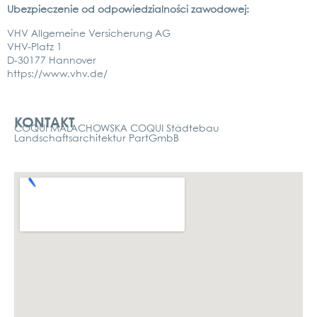
Ubez­piec­ze­nie od odpo­wied­zi­al­ności zawo­do­wej:
VHV All­ge­mei­ne Ver­si­che­rung AG
VHV-Platz 1
D‑30177 Han­no­ver
https://www.vhv.de/
Kontakt
KONTAKT
COQUI MALACHOWSKA COQUI Städtebau
Landschaftsarchitektur PartGmbB