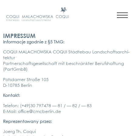
IMPRESSUM
Infor­mac­je zgod­nie z §5 TMG:
COQUI MALACHOWS­KA COQUI Städ­te­bau Land­schafts­ar­chi­
tek­tur
Part­ner­schafts­ge­sell­schaft mit beschränk­ter Berufs­haf­tung
(PartGmbB)
Pots­da­mer Stra­ße 105
D‑10785 Ber­lin
Kon­takt:
Tele­fon: (+49)30 797478 — 81 / — 82 / — 83
E‑Mail:
office@cmcberlin.de
Repre­zen­to­wa­ny przez:
Joerg Th. Coqui