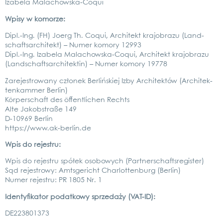
Iza­be­la Malachows­ka-Coqui
Wpi­sy w komor­ze:
Dipl.-Ing. (FH) Joerg Th. Coqui, Archi­tekt kra­jobra­zu (Land­
schafts­ar­chi­tekt) – Numer komo­ry 12993
Dipl.-Ing. Iza­be­la Malachows­ka-Coqui, Archi­tekt kra­jobra­zu
(Land­schafts­ar­chi­tek­tin) – Numer komo­ry 19778
Zare­jes­tro­wa­ny czło­nek Ber­lińs­kiej Izby Archi­tek­tów (Archi­tek­
ten­kam­mer Ber­lin)
Kör­per­schaft des öffent­li­chen Rechts
Alte Jakobstra­ße 149
D‑10969 Ber­lin
https://www.ak-berlin.de
Wpis do rejes­tru:
Wpis do rejes­tru spółek oso­bo­wych (Part­ner­schafts­re­gis­ter)
Sąd rejes­tro­wy: Amts­ge­richt Char­lot­ten­burg (Ber­lin)
Numer rejes­tru: PR 1805 Nr. 1
Iden­ty­fi­ka­tor podat­ko­wy sprze­daży (VAT-ID):
DE223801373