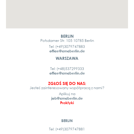
BERLIN
Potsdamer Str. 105 10785 Berlin
Tel: (+49)3079747883
office@cmcberlin.de
WARSZAWA
Tel: (+48)537299333
office@cmcberlin.de
ZGŁOŚ SIĘ DO NAS:
Jesteś zainteresowany współpracą z nami?
Aplikuj na
job@cmcberlin.de
Praktyki
BERLIN
Tel: (+49)3079747881