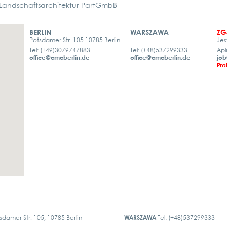
ndschaftsarchitektur PartGmbB
BERLIN
WARSZAWA
ZG
Potsdamer Str. 105 10785 Berlin
Jes
Tel: (+49)3079747883
Tel: (+48)537299333
Apl
office@cmcberlin.de
office@cmcberlin.de
job
Pra
sdamer Str. 105, 10785 Berlin
WARSZAWA
Tel: (+48)537299333