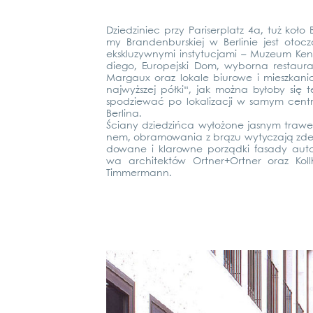
Dzied­zi­niec przy Pari­ser­platz 4a, tuż koło 
my Bran­den­burskiej w Ber­li­nie jest oto­c­z­
eks­klu­zywny­mi ins­ty­tuc­ja­mi – Muze­um Ken
die­go, Euro­pe­j­ski Dom, wybor­na restau­ra
Mar­gaux oraz loka­le biuro­we i mieszka­ni
naj­wyżs­zej półki“, jak moż­na było­by się 
spod­zie­wać po loka­li­zac­ji w samym cen­
Ber­li­na.
Ścia­ny dzied­ziń­ca wyłożo­ne jas­nym tra­wer
nem, obra­mo­wa­nia z brą­zu wyty­c­za­ją zde
do­wa­ne i kla­row­ne por­ząd­ki fasa­dy auto
wa archi­tek­tów Ortner+Ortner oraz Koll­
Tim­mer­mann.