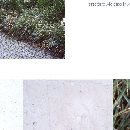
przedsta­wi­ciel­ka in