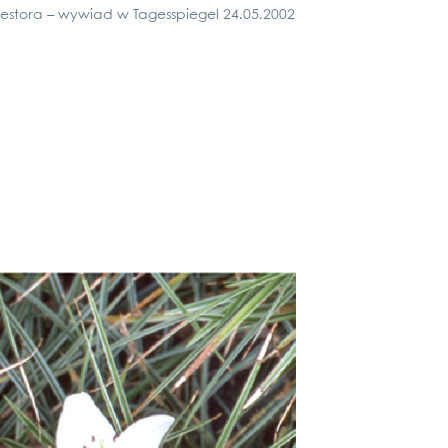
west­ora – wywi­ad w Tages­spie­gel 24.05.2002