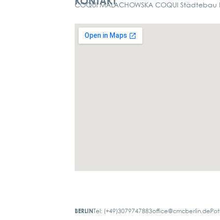
KONTAKT
COQUI MALACHOWSKA COQUI Städtebau La
BERLIN
Tel: (+49)3079747883
office@cmcberlin.de
Pot