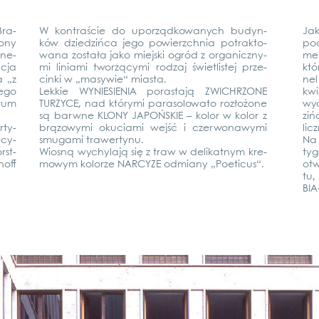
Bra­
W kon­traście do upor­ząd­ko­wanych budyn­
Jak
o­ny
ków dzied­ziń­ca jego powierzch­nia potrak­to­
pod
­ne­
wa­na została jako mie­j­ski ogród z orga­nicz­ny­
met
c­ja
mi linia­mi twor­zą­cy­mi rod­zaj świet­lis­tej prze­
któ
a „z
cin­ki w „masy­wie“ mias­ta.
nel
tego
Lek­kie WYNIE­SI­E­NIA porasta­ją ZWICHR­ZO­NE
kwi
trum
TUR­ZY­CE, nad który­mi para­so­lo­wa­to rozłożo­ne
wyc
są barw­ne KLO­NY JAPOŃS­KIE – kolor w kolor z
ziń
­ty­
brą­zowy­mi oku­cia­mi wejść i czer­wo­na­wy­mi
licz
­cy­
smu­ga­mi tra­wer­ty­nu.
Na 
rst­
Wios­ną wychy­la­ją się z traw w deli­kat­nym kre­
ty­
hoff
mo­wym kolor­ze NAR­CY­ZE odmi­a­ny „Poe­ti­cus“.
otw
tu,
BIA