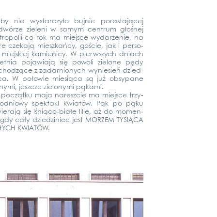
­by nie wyst­ar­c­zyło buj­nie porasta­jącej
­wór­ze zie­leni w samym cen­trum głoś­nej
ro­po­lii co rok ma mie­j­s­ce wydar­ze­nie, na
­re cze­ka­ją mieszkań­cy, goście, jak i per­so­
 mie­js­kiej kamie­ni­cy. W pierws­zych dniach
et­nia poja­wia­ją się powo­li zie­lo­ne pędy
hod­zące z zadar­nionych wynie­sień dzied­
­ca. W poło­wie mie­sią­ca są już obsy­pane
­ny­mi, jeszc­ze zie­l­ony­mi pąka­mi.
poc­ząt­ku maja nare­szcie ma mie­j­s­ce trzy­
god­nio­wy spek­takl kwia­tów. Pąk po pąku
ie­ra­ją się lśnią­co-białe lilie, aż do momen­
 gdy cały dzied­zi­niec jest MOR­ZEM TYSIĄ­CA
ŁYCH KWIA­TÓW.