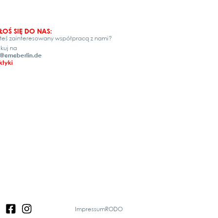
ŁOŚ SIĘ DO NAS:
teś zainteresowany współpracą z nami?
ikuj na
@cmcberlin.de
ktyki
Impressum
RODO