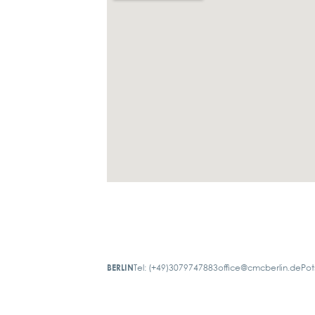
BERLIN
Tel: (+49)3079747883
office@cmcberlin.de
Pot