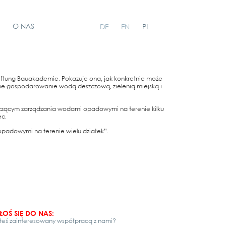
O NAS
DE
EN
PL
f­tung Bau­aka­de­mie. Poka­zu­je ona, jak kon­kret­nie może
­me gos­po­da­rowa­nie wodą deszc­zową, zie­lenią mie­js­ką i
ą­cym zar­ząd­za­nia woda­mi opa­do­wy­mi na tere­nie kil­ku
ec.
pa­do­wy­mi na tere­nie wie­lu działek”.
ŁOŚ SIĘ DO NAS:
teś zainteresowany współpracą z nami?