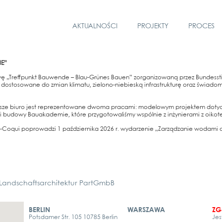
AKTUALNOŚCI
PROJEKTY
PROCES
NE”
ę „Treff­punkt Bau­wen­de – Blau-Grü­nes Bau­en” zor­ga­ni­zowaną przez Bun­des­sti
to­so­wa­ne do zmi­an kli­ma­tu, zie­lo­no-nie­bies­ką infra­struk­turę oraz świa­do
e biuro jest repre­zen­to­wa­ne dwo­ma pra­ca­mi: modelo­wym pro­jek­tem doty­c­z
budo­wy Bau­aka­de­mie, któ­re przy­go­to­wa­liś­my wspól­nie z inży­nie­ra­mi z oiko­t
qui popro­wad­zi 1 paźd­zier­ni­ka 2026 r. wydar­ze­nie „Zar­ząd­za­nie woda­mi o
ndschaftsarchitektur PartGmbB
BERLIN
WARSZAWA
ZG
Potsdamer Str. 105 10785 Berlin
Jes