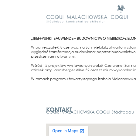
„TREFF­PUNKT BAU­WEN­DE – BUDOW­NICT­WO NIE­BIES­KO-ZIE­LO­
W ponied­ziałek, 8 czerw­ca, na Schin­kel­platz otwar­to wysta­w
wyglą­dać trans­for­mac­ja budow­la­na: poprzez budow­nict­wo dos
przestrze­nia­mi otwar­ty­mi.
Wśród 15 pro­jek­tów wysta­wionych wokół Czer­wo­nej Sali nas­z
działek przy Lands­ber­ger Allee 52 oraz stu­di­um wyko­n­al­ności 
W ramach pro­gra­mu towar­zy­szące­go Iza­be­la Malachows­ka-Co
Kontakt
KONTAKT
COQUI MALACHOWSKA COQUI Städtebau La