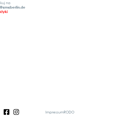
ikuj na
@cmcberlin.de
ktyki
Impressum
RODO