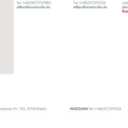
Tel: (+49)3079747883
Tel: (+48)537299333
Apl
office@cmcberlin.de
office@cmcberlin.de
job
Pra
sdamer Str. 105, 10785 Berlin
WARSZAWA
Tel: (+48)537299333