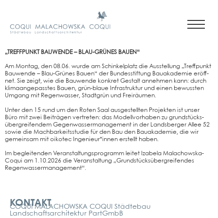
„TREFF­PUNKT BAU­WEN­DE – BLAU-GRÜ­NES BAU­EN“
Am Mon­tag, den 08.06. wur­de am Schin­kel­platz die Aus­stel­lung „Treff­punkt
Bau­wen­de – Blau-Grü­nes Bau­en“ der Bun­des­stif­tung Bau­aka­de­mie eröff­
net. Sie zeigt, wie die Bau­wen­de kon­kret Gestalt anneh­men kann: durch
kli­ma­an­ge­pass­tes Bau­en, grün-blaue Infra­struk­tur und einen bewuss­ten
Umgang mit Regen­was­ser, Stadt­grün und Frei­räu­men.
Unter den 15 rund um den Roten Saal aus­ge­stell­ten Pro­jek­ten ist unser
Büro mit zwei Bei­trä­gen ver­tre­ten: das Modell­vor­ha­ben zu grund­stücks­
über­grei­fen­dem Gegen­was­ser­ma­nage­ment in der Lands­ber­ger Allee 52
sowie die Mach­bar­keits­stu­die für den Bau den Bau­aka­de­mie, die wir
gemein­sam mit oiko­tec Ingenieur*innen erstellt haben.
Im beglei­ten­den Ver­an­stal­tungs­pro­gramm lei­tet Iza­be­la Malachows­ka-
Coqui am 1.10.2026 die Ver­an­stal­tung „Grund­stücks­über­grei­fen­des
Regen­was­ser­ma­nage­ment“.
Kontakt
KONTAKT
COQUI MALACHOWSKA COQUI Städtebau
Landschaftsarchitektur PartGmbB