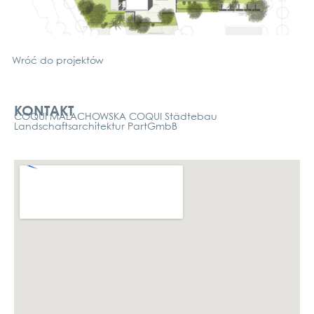
Wróć do pro­jek­tów
Kontakt
KONTAKT
COQUI MALACHOWSKA COQUI Städtebau
Landschaftsarchitektur PartGmbB