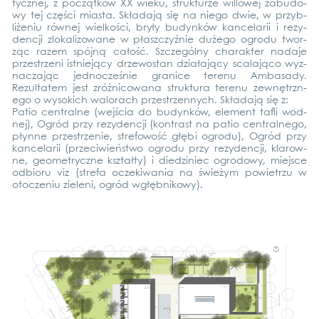
ty­cz­nej, z poc­ząt­ków XX wie­ku, struk­tur­ze wil­lo­wej zabu­do­
wy tej części mias­ta. Skła­da­ją się na nie­go dwie, w przy­b­
liże­niu rów­nej wiel­kości, bryły budyn­ków kan­cel­arii i rezy­
den­c­ji zlo­ka­lizowa­ne w płaszc­zyź­nie duże­go ogro­du twor­
ząc razem spó­jną całość. Szc­ze­gól­ny cha­rak­ter nada­je
przestrze­ni ist­nie­ją­cy drze­wo­stan działa­ją­cy sca­la­ją­co wyz­
nac­za­jąc jed­no­c­ześ­nie gra­nice terenu Amba­sa­dy.
Rezultatem jest zróż­ni­co­wa­na struk­tu­ra terenu zewnę­trz­n­
ego o wyso­kich walor­ach przestrzen­nych. Skła­da­ją się z:
Patio cen­tral­ne (wejścia do budyn­ków, ele­ment taf­li wod­
nej), Ogród przy rezy­den­c­ji (kon­trast na patio cen­tral­n­ego,
płyn­ne przestrze­nie, stre­fo­wość głę­bi ogro­du), Ogród przy
kan­cel­arii (prze­ci­wieńst­wo ogro­du przy rezy­den­c­ji, kla­row­
ne, geo­me­trycz­ne ksz­tał­ty) i died­zi­niec ogro­do­wy, mie­j­s­ce
odbio­ru viz (stre­fa ocze­ki­wa­nia na świeżym powie­trzu w
oto­c­ze­niu zie­leni, ogród wgłęb­ni­ko­wy).