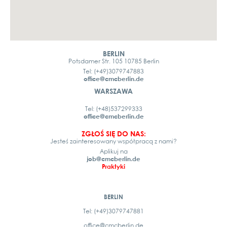
BERLIN
Potsdamer Str. 105 10785 Berlin
Tel: (+49)3079747883
office@cmcberlin.de
WARSZAWA
Tel: (+48)537299333
office@cmcberlin.de
ZGŁOŚ SIĘ DO NAS:
Jesteś zainteresowany współpracą z nami?
Aplikuj na
job@cmcberlin.de
Praktyki
BERLIN
Tel: (+49)3079747881
office@cmcberlin.de