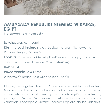
AMBASADA REPUBLIKI NIEMIEC W KAIRZE,
EGIPT
Na zewną­trz amba­sa­dy
Loka­li­zac­ja:
Kair, Egipt
Kli­ent
: Urząd Federal­ny ds. Budow­nict­wa i Pla­no­wa­nia
Regio­nal­n­ego, Berlin/Bonn
Kon­kurs
: 2 mie­j­s­ce – Owar­ty kon­kurs rea­li­za­cy­j­ny (I faza –
105 uczest­ni­ków, II faza – 13 uczest­ni­ków)
Rok
: 2014
Powierzch­nia
: 3.400 m²
Archi­tek­ci
: Bernd Bess Archi­tek­ten, Ber­lin
Cechą szc­ze­gólną terenu Amba­sa­dy Repu­bli­ki Federal­nej
Nie­miec w Kair­ze jest duży ogród z prze­pię­knym sta­rym
drze­wosta­nem, usy­tuo­wa­ny w śród­mie­js­kiej loka­li­zac­ji,
pomięd­zy Nilem, Aqua­ri­um i par­kiem Gezi­ra w dziel­ni­cy
Zama­lek. Kon­cep­c­ja ukła­du obiek­tu opie­ra się na urba­nis­