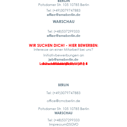
BERLIN
Potsdamer Str. 105 10785 Berlin
Tel: (+49)3079747883
office@cmcberlin.de
WARSCHAU
Tel: (+48)537299333
office@cmcberlin.de
WIR SUCHEN DICH! - HIER BEWERBEN:
Interesse an einer Mitarbeit bei uns?
Initiativbewerbungen an
job@cmcberlin.de
Landschaftsarchitekt/in LP 1-4
Landschaftsarchitekt/in LP 1-8
Büroassistenz (Teilzeitjob)
Praktikant/in
BERLIN
Tel: (+49)3079747883
office@cmcberlin.de
Potsdamer Str. 105 10785 Berlin
WARSCHAU
Tel: (+48)537299333
Impressum
DSGVO