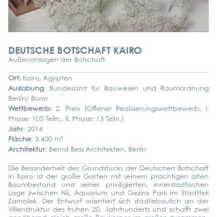
DEUTSCHE BOTSCHAFT KAIRO
Außen­an­la­gen der Bot­schaft
Ort:
Kai­ro, Ägyp­ten
Aus­lo­bung
: Bun­des­amt für Bau­we­sen und Raum­ord­nung
Berlin/ Bonn
Wett­be­werb:
2. Preis (Offe­ner Rea­li­sie­rungs­wett­be­werb, I.
Pha­se: 105 Teiln., II. Pha­se: 13 Teiln.)
Jahr
: 2014
Flä­che
: 3.400 m²
Archi­tek­tur
: Bernd Bess Archi­tek­ten, Ber­lin
Die Beson­der­heit des Grund­stücks der Deut­schen Bot­schaft
in Kai­ro ist der gro­ße Gar­ten mit sei­nem präch­ti­gen alten
Baum­be­stand und sei­ner pri­vi­li­gier­ten, inner­städ­ti­schen
Lage zwi­schen Nil, Aqua­ri­um und Gezi­ra Park im Stadt­teil
Zama­lek. Der Ent­wurf ori­en­tiert sich städ­te­bau­lich an der
Vil­len­struk­tur des frü­hen 20. Jahr­hun­derts und schafft zwei