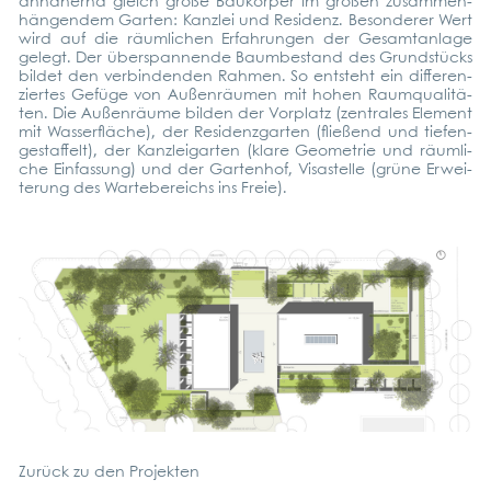
annä­hernd gleich gro­ße Bau­kör­per im gro­ßen zusam­men­
hän­gen­dem Gar­ten: Kanz­lei und Resi­denz. Beson­de­rer Wert
wird auf die räum­li­chen Erfah­run­gen der Gesamt­an­la­ge
gelegt. Der über­span­nen­de Baum­be­stand des Grund­stücks
bil­det den ver­bin­den­den Rah­men. So ent­steht ein dif­fe­ren­
zier­tes Gefü­ge von Außen­räu­men mit hohen Raum­qua­li­tä­
ten. Die Außen­räu­me bil­den der Vor­platz (zen­tra­les Ele­ment
mit Was­ser­flä­che), der Resi­denz­gar­ten (flie­ßend und tie­fen­
ge­staf­felt), der Kanz­lei­gar­ten (kla­re Geo­me­trie und räum­li­
che Ein­fas­sung) und der Gar­ten­hof, Visa­stel­le (grü­ne Erwei­
te­rung des War­te­be­reichs ins Freie).
Zurück zu den Pro­jek­ten