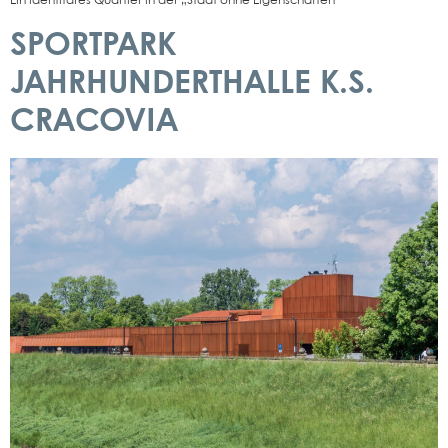
Ein iden­ti­tä­res Quar­tier in der „Stadt ohne Eigen­schaf­ten“
SPORTPARK
JAHRHUNDERTHALLE K.S.
CRACOVIA