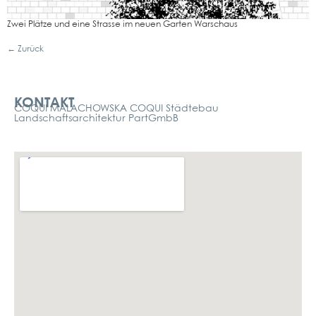
Zwei Plät­ze und eine Strasse im neu­en Gar­ten War­schaus
←
Zurück
Kontakt
KONTAKT
COQUI MALACHOWSKA COQUI Städtebau
Landschaftsarchitektur PartGmbB