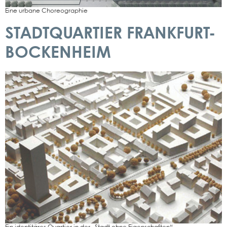
Eine urba­ne Cho­reo­gra­phie
STADTQUARTIER FRANKFURT-
BOCKENHEIM