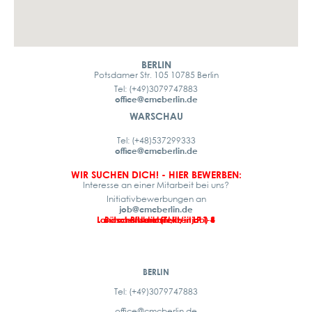
BERLIN
Potsdamer Str. 105 10785 Berlin
Tel: (+49)3079747883
office@cmcberlin.de
WARSCHAU
Tel: (+48)537299333
office@cmcberlin.de
WIR SUCHEN DICH! - HIER BEWERBEN:
Interesse an einer Mitarbeit bei uns?
Initiativbewerbungen an
job@cmcberlin.de
Landschaftsarchitekt/in LP 1-4
Landschaftsarchitekt/in LP 1-8
Büroassistenz (Teilzeitjob)
Praktikant/in
BERLIN
Tel: (+49)3079747883
office@cmcberlin.de