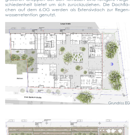
schie­den­heit bie­tet um sich zurück­zu­zie­hen. Die Dach­flä­
chen auf dem 6.OG wer­den als Exten­siv­dach zur Regen­
was­ser­re­ten­ti­on genutzt.
Grund­riss EG