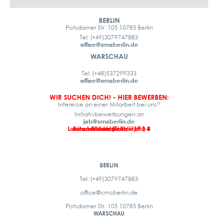
BERLIN
Potsdamer Str. 105 10785 Berlin
Tel: (+49)3079747883
office@cmcberlin.de
WARSCHAU
Tel: (+48)537299333
office@cmcberlin.de
WIR SUCHEN DICH! - HIER BEWERBEN:
Interesse an einer Mitarbeit bei uns?
Initiativbewerbungen an
job@cmcberlin.de
Landschaftsarchitekt/in LP 1-4
Landschaftsarchitekt/in LP 1-8
Büroassistenz (Teilzeitjob)
Praktikant/in
BERLIN
Tel: (+49)3079747883
office@cmcberlin.de
Potsdamer Str. 105 10785 Berlin
WARSCHAU