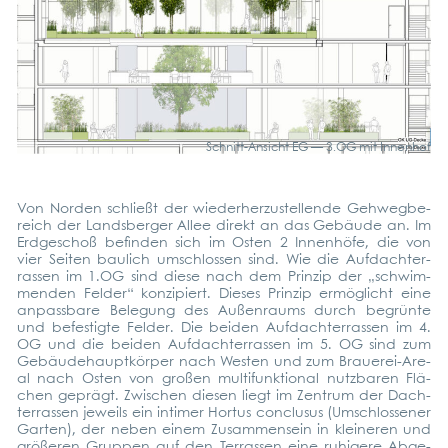
Schnitt-Ansicht EG — 3.OG mit Innen­hof
Von Nor­den schließt der wie­der­her­zu­stel­len­de Geh­weg­be­
reich der Lands­ber­ger Allee direkt an das Gebäu­de an. Im
Erd­ge­schoß befin­den sich im Osten 2 Innen­hö­fe, die von
vier Sei­ten bau­lich umschlos­sen sind. Wie die Auf­dach­ter­
ras­sen im 1.OG sind die­se nach dem Prin­zip der „schwim­
men­den Fel­der“ kon­zi­piert. Die­ses Prin­zip ermög­licht eine
anpass­ba­re Bele­gung des Außen­raums durch begrün­te
und befes­tig­te Fel­der. Die bei­den Auf­dach­ter­ras­sen im 4.
OG und die bei­den Auf­dach­ter­ras­sen im 5. OG sind zum
Gebäu­de­haupt­kör­per nach Wes­ten und zum Braue­rei-Are­
al nach Osten von gro­ßen mul­ti­funk­tio­nal nutz­ba­ren Flä­
chen geprägt. Zwi­schen die­sen liegt im Zen­trum der Dach­
ter­ras­sen jeweils ein inti­mer Hor­tus con­clus­us (Umschlos­se­ner
Gar­ten), der neben einem Zusam­men­sein in klei­ne­ren und
grö­ße­ren Grup­pen auf den Ter­ras­sen eine ruhi­ge­re Abge­