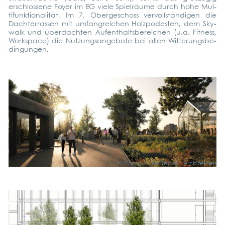
erschlos­se­ne Foy­er im EG vie­le Spiel­räu­me durch hohe Mul­
ti­funk­tio­na­li­tät. Im 7. Ober­ge­schoss ver­voll­stän­di­gen die
Dach­ter­ras­sen mit umfang­rei­chen Holz­po­des­ten, dem Sky­
walk und über­dach­ten Auf­ent­halts­be­rei­chen (u.a. Fit­ness,
Workspace) die Nut­zungs­an­ge­bo­te bei allen Wit­te­rungs­be­
din­gun­gen.
© Plomp / Eike Becker_Architekten