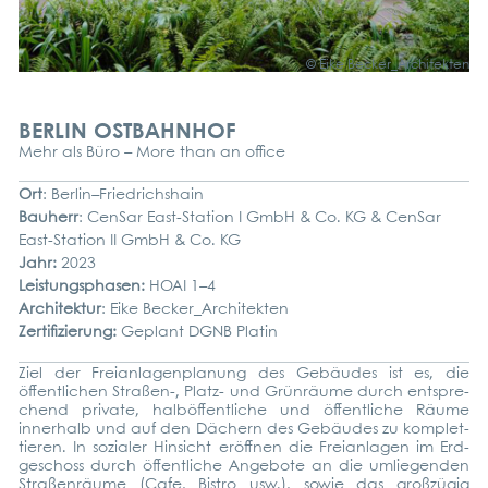
© Eike Becker_Architekten
BERLIN OSTBAHNHOF
Mehr als Büro – More than an office
Ort
: Berlin–Friedrichshain
Bau­herr
: Cen­Sar East-Sta­ti­on I GmbH & Co. KG & Cen­Sar
East-Sta­ti­on II GmbH & Co. KG
Jahr:
2023
Leis­tungs­pha­sen:
HOAI 1–4
Archi­tek­tur
: Eike Becker_Architekten
Zer­ti­fi­zie­rung:
Geplant DGNB Pla­tin
Ziel der Frei­an­la­gen­pla­nung des Gebäu­des ist es, die
öffent­li­chen Straßen‑, Platz- und Grün­räu­me durch ent­spre­
chend pri­va­te, halb­öf­fent­li­che und öffent­li­che Räu­me
inner­halb und auf den Dächern des Gebäu­des zu kom­plet­
tie­ren. In sozia­ler Hin­sicht eröff­nen die Frei­an­la­gen im Erd­
ge­schoss durch öffent­li­che Ange­bo­te an die umlie­gen­den
Stra­ßen­räu­me (Cafe, Bis­tro usw.), sowie das groß­zü­gig