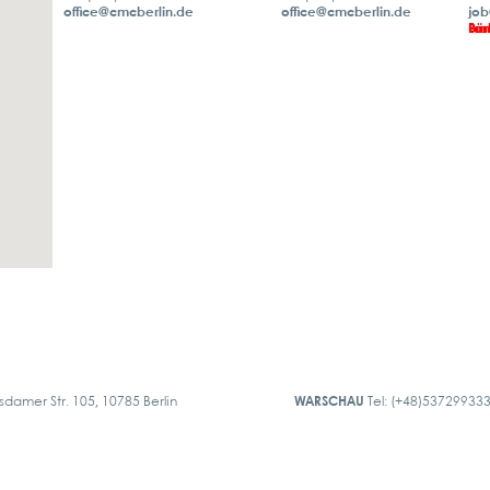
office@cmcberlin.de
office@cmcberlin.de
job
Bür
Lan
Lan
Pra
sdamer Str. 105, 10785 Berlin
WARSCHAU
Tel: (+48)53729933