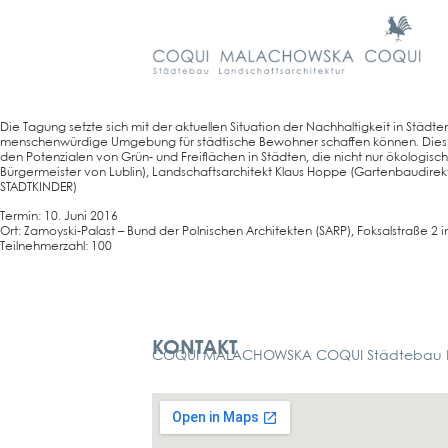
Die Tagung setz­te sich mit der aktu­el­len Situa­ti­on der Nach­hal­tig­keit in Städ­t
men­schen­wür­di­ge Umge­bung für städ­ti­sche Bewoh­ner schaf­fen kön­nen. Die
den Poten­zia­len von Grün- und Frei­flä­chen in Städ­ten, die nicht nur öko­lo­gi­sch
Bür­ger­meis­ter von Lub­lin), Land­schafts­ar­chi­tekt Klaus Hop­pe (Gar­ten­bau­di­r
STADT­KIN­DER)
Ter­min: 10. Juni 2016
Ort: Zamoy­ski-Palast – Bund der Pol­ni­schen Archi­tek­ten (SARP), Foksal­stra­ße 2 
Teil­neh­mer­zahl: 100
Kontakt
KONTAKT
COQUI MALACHOWSKA COQUI Städtebau La