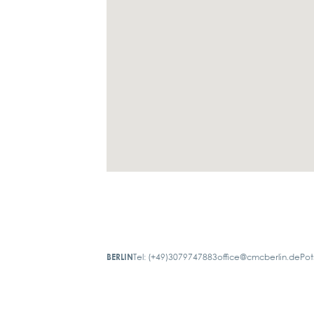
BERLIN
Tel: (+49)3079747883
office@cmcberlin.de
Pot