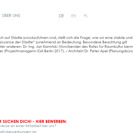
ÜBER UNS
DE
EN
PL
h auf Städ­te zurück­zu­füh­ren sind, stellt sich die Fra­ge, wie wir eine sta­bi­le und
ais­sance der Städ­te“ zuneh­mend an Bedeu­tung. Beson­de­re Beach­tung gilt
nter ande­ren: Dr.-Ing. Jan Kamiń­ski (Vor­sit­zen­der des Rates für Raum­kul­tur beim
 (Pro­jekt­ma­na­ge­rin IGA Ber­lin 2017), – Archi­tekt Dr. Peter Apel (Pla­nungs­bü­ro
R SUCHEN DICH! - HIER BEWERBEN:
eresse an einer Mitarbeit bei uns?
tiativbewerbungen an