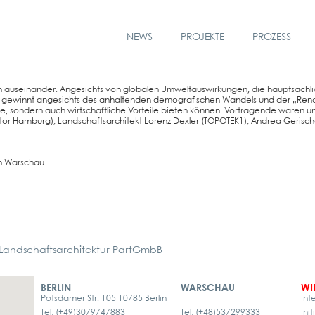
NEWS
PROJEKTE
PROZESS
en aus­ein­an­der. Ange­sichts von glo­ba­len Umwelt­aus­wir­kun­gen, die haupt­säch­lic
s gewinnt ange­sichts des anhal­ten­den demo­gra­fi­schen Wan­dels und der „Ren
e, son­dern auch wirt­schaft­li­che Vor­tei­le bie­ten kön­nen. Vor­tra­gen­de waren u
ek­tor Ham­burg), Land­schafts­ar­chi­tekt Lorenz Dex­ler (TOPOTEK1), Andrea Geri­scher
in War­schau
ndschaftsarchitektur PartGmbB
BERLIN
WARSCHAU
WI
Potsdamer Str. 105 10785 Berlin
Int
Tel: (+49)3079747883
Tel: (+48)537299333
Ini