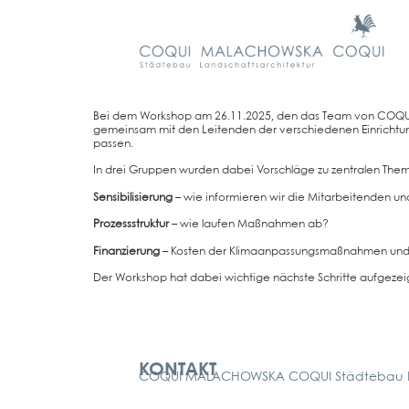
Bei dem Work­shop am 26.11.2025, den das Team von COQUI M
gemein­sam mit den Lei­ten­den der ver­schie­de­nen Ein­rich­tun­
pas­sen.
In drei Grup­pen wur­den dabei Vor­schlä­ge zu zen­tra­len The­me
Sen­si­bi­li­sie­rung
– wie infor­mie­ren wir die Mit­ar­bei­ten­den 
Pro­zess­struk­tur
– wie lau­fen Maß­nah­men ab?
Finan­zie­rung
– Kos­ten der Kli­ma­an­pas­sungs­maß­nah­men und 
Der Work­shop hat dabei wich­ti­ge nächs­te Schrit­te auf­ge­zeigt,
Kontakt
KONTAKT
COQUI MALACHOWSKA COQUI Städtebau La