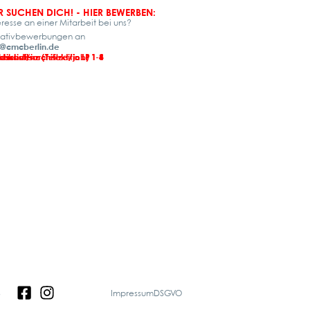
R SUCHEN DICH! - HIER BEWERBEN:
eresse an einer Mitarbeit bei uns?
tiativbewerbungen an
@cmcberlin.de
oassistenz (Teilzeitjob)
dschaftsarchitekt/in LP 1-4
dschaftsarchitekt/in LP 1-8
ktikant/in
3
Impressum
DSGVO