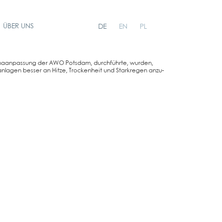
ÜBER UNS
DE
EN
PL
n­pas­sung der AWO Pots­dam, durch­führ­te, wur­den,
­la­gen bes­ser an Hit­ze, Tro­cken­heit und Stark­re­gen anzu­