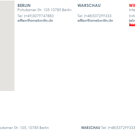
BERLIN
WARSCHAU
WI
Potsdamer Str. 105 10785 Berlin
Int
Tel: (+49)3079747883
Tel: (+48)537299333
Ini
office@cmcberlin.de
office@cmcberlin.de
job
Bür
Lan
Lan
Pra
sdamer Str. 105, 10785 Berlin
WARSCHAU
Tel: (+48)53729933