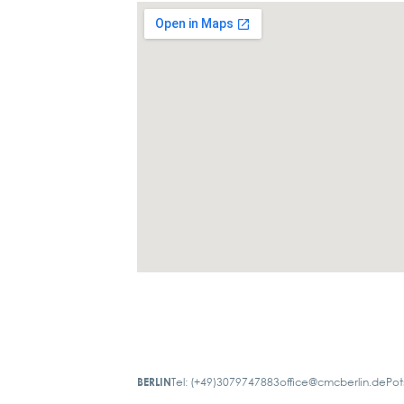
BERLIN
Tel: (+49)3079747883
office@cmcberlin.de
Pot