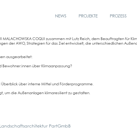
NEWS
PROJEKTE
PROZESS
ALACHOWS­KA COQUI zusam­men mit Lutz Reich, dem Beauf­trag­ten für Kli­ma­a
gen der AWO, Stra­te­gien für das Ziel ent­wi­ckelt, die unter­schied­li­chen Außen­an
n aus­ge­ar­bei­tet:
und Bewohner:innen über Kli­ma­an­pas­sung?
Über­blick über inter­ne Mit­tel und För­der­pro­gram­me.
 um die Außen­an­la­gen kli­ma­re­si­li­ent zu gestal­ten.
ndschaftsarchitektur PartGmbB