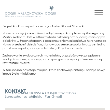
Pro­jekt kon­kur­so­wy w koope­rac­ji z Ate­lier Starzak Stre­bicki
Nas­za pro­po­zy­c­ja rewi­ta­li­zac­ji zabyt­ko­wego kom­pl­ek­su szpi­tal­n­ego przy
Mar­tin-Weh­nert-Platz w Zit­tau zakła­da ost­rożną prze­bu­do­wę ist­nie­ją­cych
obiek­tów w trzech eta­pach, z pos­za­no­wa­niem dzied­zict­wa histo­rycz­n­ego.
Nowa przestrzeń dzied­ziń­ca, sta­nowią­ca ser­ce zes­połu, twor­zy cen­tral­ną
przestrzeń wspólną i łąc­zy archi­tek­turę, kra­jobraz i mias­to.
Zasto­so­wa­nie eko­lo­gicz­nych mate­riałów, przy­szłościo­we zar­ząd­za­nie
wodą deszc­zową i pro­ce­sy par­ty­cy­pa­cy­j­ne są częścią zrów­no­ważo­nej
rewi­ta­li­zac­ji mias­ta.
W ten sposób pow­sta­je mie­j­s­ce, któ­re zacho­wu­je his­to­rię i nada­je nowy
impuls życiu mie­js­kie­mu.
Kontakt
KONTAKT
COQUI MALACHOWSKA COQUI Städtebau
Landschaftsarchitektur PartGmbB