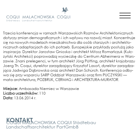
Trze­cia kon­fe­ren­c­ja w ramach Wars­zaw­skich Roz­mów Archi­tek­to­nicz­nych
doty­c­zy zmi­an demo­gra­ficz­nych i ich wpły­wu na roz­wój miast. Kon­cen­tru­je
się na nowych mode­l­ach mieszkal­nict­wa dla osób stars­zych i archi­tek­to­
nicz­nych adaptac­jach do ich potrzeb. Euro­pe­js­kie przy­kła­dy posłużą jako
inspi­rac­ja. Dyrek­tor Jarosław Gni­o­s­ka i archi­tekt Miłosz Romańc­zuk (Kul­c­
zyń­ski Archi­tek­ci) popro­wad­zą wyciecz­kę do Cen­trum Alz­hei­me­ra w Wars­
za­wie. Zna­ni pre­le­gen­ci, w tym archi­tekt Jörg Pöt­ting, archi­tekt kra­jobra­zu
Joerg Th. Coqui, dyrek­tor zar­ząd­za­ją­cy Krzy­sz­tof Lasoń, dyrek­tor zar­ząd­za­
ją­ca Jad­wi­ga Dąbrows­ka oraz archi­tekt Dan Schürch. Kon­fe­ren­c­ja odby­
wa się przy wspar­ciu SARP Oddział Wars­zaw­ski oraz firm PUC­ZYŃ­SKI —
mała archi­tek­tu­ra, POZ­BRUK, CER­MAG i ARCHI­TEK­TU­RA-MURA­TOR.
Mie­j­s­ce:
Ambasa­da Nie­miec w Wars­za­wie
Licz­ba uczest­ni­ków:
110
Data:
13.06.2014 r.
Kontakt
KONTAKT
COQUI MALACHOWSKA COQUI Städtebau
Landschaftsarchitektur PartGmbB