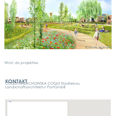
© Mes­to Mali­na™
Wróć do pro­jek­tów
Kontakt
KONTAKT
COQUI MALACHOWSKA COQUI Städtebau
Landschaftsarchitektur PartGmbB