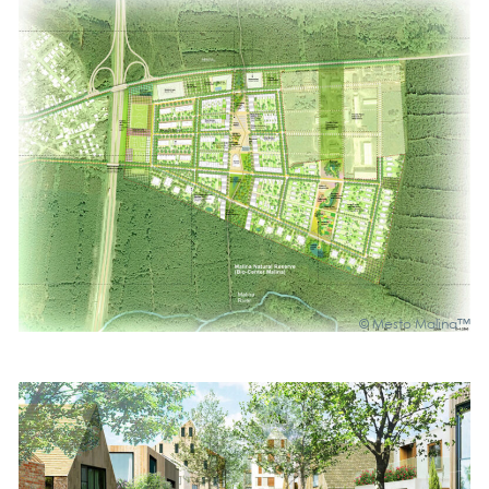
© Mes­to Mali­na™