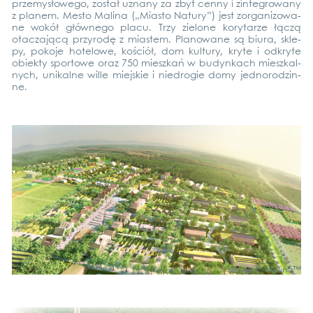
prze­mysło­wego, został uzna­ny za zbyt cen­ny i zin­te­gro­wa­ny
z pla­nem. Mes­to Mali­na („Mias­to Natu­ry”) jest zor­ga­ni­zowa­
ne wokół głów­n­ego pla­cu. Trzy zie­lo­ne kory­tar­ze łąc­zą
otac­za­jącą przy­ro­dę z mias­tem. Pla­no­wa­ne są biura, skle­
py, poko­je hote­lo­we, kościół, dom kul­tu­ry, kry­te i odkry­te
obiek­ty spor­to­we oraz 750 mieszkań w budyn­kach mieszkal­
nych, uni­kal­ne wil­le mie­js­kie i niedro­gie domy jed­no­rod­zin­
ne.
© Mes­to Mali­na™