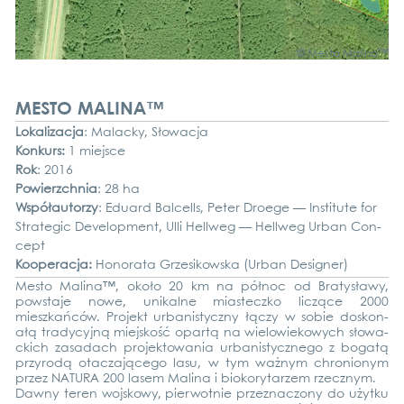
© Mes­to Mali­na™
MESTO MALINA™
Loka­li­zac­ja
: Mala­cky, Sło­wac­ja
Kon­kurs:
1 mie­j­s­ce
Rok
: 2016
Powierzch­nia
: 28 ha
Współ­au­tor­zy
: Edu­ard Bal­cells, Peter Droe­ge — Insti­tu­te for
Stra­te­gic Deve­lo­p­ment, Ulli Hell­weg — Hell­weg Urban Con­
cept
Koope­rac­ja:
Hono­ra­ta Grzes­i­kows­ka (Urban Desi­gner)
Mes­to Mali­na
™
, około 20 km na pół­noc od Bra­ty­sła­wy,
pow­sta­je nowe, uni­kal­ne mias­tecz­ko lic­zące 2000
mieszkańców. Pro­jekt urba­nis­ty­cz­ny łąc­zy w sobie dos­ko­n­
ałą tra­dy­cy­jną mie­js­kość opar­tą na wie­lo­wie­ko­wych sło­wa­
ckich zas­a­dach pro­jek­to­wa­nia urba­nis­ty­cz­n­ego z boga­tą
przy­ro­dą otac­za­jące­go lasu, w tym ważnym chro­nionym
przez NATU­RA 200 lasem Mali­na i bio­ko­ry­tar­zem rzecz­nym.
Daw­ny teren wojs­ko­wy, pier­wot­nie przez­nac­z­o­ny do użyt­ku