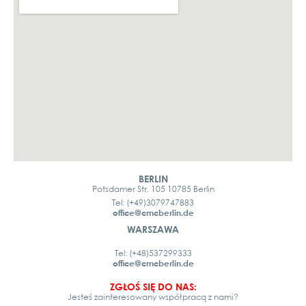
BERLIN
Potsdamer Str. 105 10785 Berlin
Tel: (+49)3079747883
office@cmcberlin.de
WARSZAWA
Tel: (+48)537299333
office@cmcberlin.de
ZGŁOŚ SIĘ DO NAS:
Jesteś zainteresowany współpracą z nami?