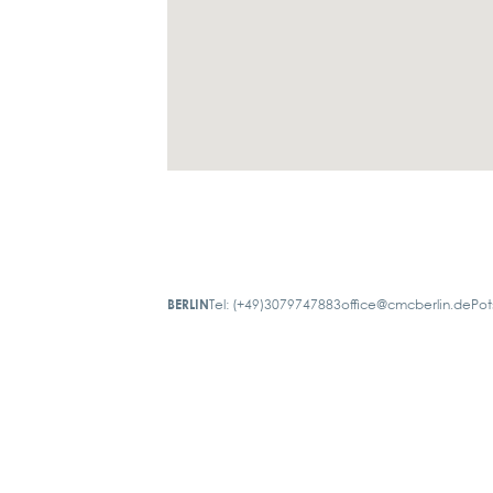
BERLIN
Tel: (+49)3079747883
office@cmcberlin.de
Pot