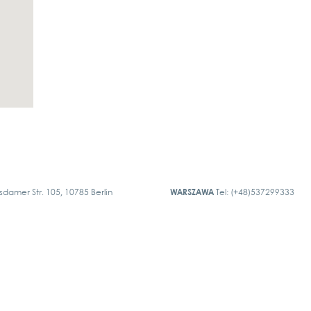
sdamer Str. 105, 10785 Berlin
WARSZAWA
Tel: (+48)537299333