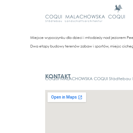
Mie­j­s­ce wypo­c­zyn­ku dla dzie­ci i młod­zieży nad jezio­rem P
Dwa eta­py budo­wy terenów zabaw i spor­tów, mie­jsc ciche­go wy
Kontakt
KONTAKT
COQUI MALACHOWSKA COQUI Städtebau La