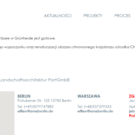
AKTUALNOŚCI
PROJEKTY
PROCES
eetz­see w Grün­hei­de jest goto­we.
po­c­zyn­ku oraz rena­tu­ry­zac­ji obs­za­ru chro­nio­n­ego kra­jobra­zu ośrod­ka C
ndschaftsarchitektur PartGmbB
BERLIN
WARSZAWA
ZG
Potsdamer Str. 105 10785 Berlin
Jes
Tel: (+49)3079747883
Tel: (+48)537299333
Apl
office@cmcberlin.de
office@cmcberlin.de
job
Pra