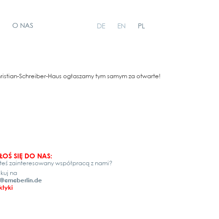
O NAS
DE
EN
PL
hris­ti­an-Schrei­ber-Haus ogłas­za­my tym samym za otwar­te!
ŁOŚ SIĘ DO NAS:
teś zainteresowany współpracą z nami?
ikuj na
@cmcberlin.de
ktyki