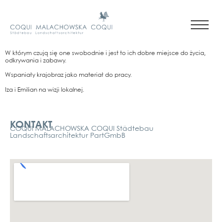
W którym czu­ją się one swo­bod­nie i jest to ich dob­re mie­j­s­ce do życia,
odkry­wa­nia i zaba­wy.
Wspa­niały kra­jobraz jako mate­riał do pra­cy.
Iza i Emi­li­an na wiz­ji lokal­nej.
Kontakt
KONTAKT
COQUI MALACHOWSKA COQUI Städtebau
Landschaftsarchitektur PartGmbB