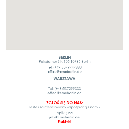
BERLIN
Potsdamer Str. 105 10785 Berlin
Tel: (+49)3079747883
office@cmcberlin.de
WARSZAWA
Tel: (+48)537299333
office@cmcberlin.de
ZGŁOŚ SIĘ DO NAS:
Jesteś zainteresowany współpracą z nami?
Aplikuj na
job@cmcberlin.de
Praktyki