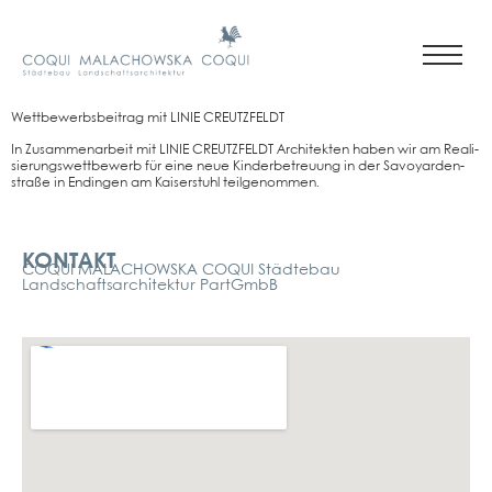
Wett­be­werbs­bei­trag mit LINIE CREUTZ­FELDT
In Zusam­men­ar­beit mit LINIE CREUTZ­FELDT Archi­tek­ten haben wir am Rea­li­
sie­rungs­wett­be­werb für eine neue Kin­der­be­treu­ung in der Savoy­ar­den­
stra­ße in Endin­gen am Kai­ser­stuhl teil­ge­nom­men.
Kontakt
KONTAKT
COQUI MALACHOWSKA COQUI Städtebau
Landschaftsarchitektur PartGmbB