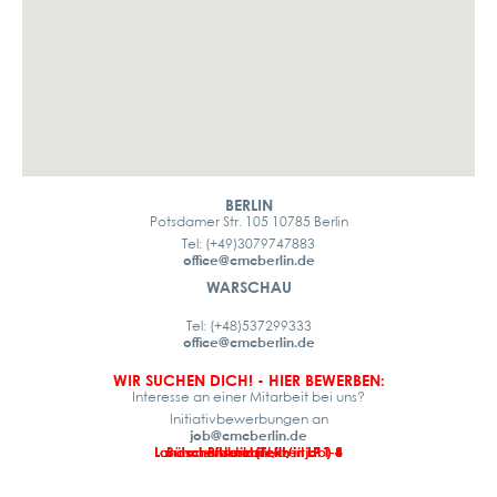
BERLIN
Potsdamer Str. 105 10785 Berlin
Tel: (+49)3079747883
office@cmcberlin.de
WARSCHAU
Tel: (+48)537299333
office@cmcberlin.de
WIR SUCHEN DICH! - HIER BEWERBEN:
Interesse an einer Mitarbeit bei uns?
Initiativbewerbungen an
job@cmcberlin.de
Landschaftsarchitekt/in LP 1-4
Landschaftsarchitekt/in LP 1-8
Büroassistenz (Teilzeitjob)
Praktikant/in