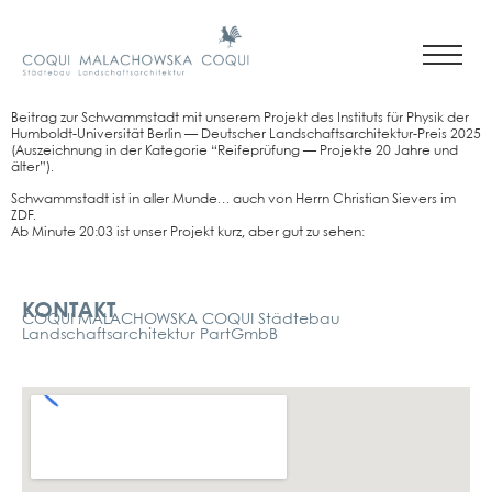
Bei­trag zur Schwamm­stadt mit unse­rem Pro­jekt des Insti­tuts für Phy­sik der
Hum­boldt-Uni­ver­si­tät Ber­lin — Deut­scher Land­schafts­ar­chi­tek­tur-Preis 2025
(Aus­zeich­nung in der Kate­go­rie “Rei­fe­prü­fung — Pro­jek­te 20 Jah­re und
älter”).
Schwamm­stadt ist in aller Mun­de… auch von Herrn Chris­ti­an Sie­vers im
ZDF.
Ab Minu­te 20:03 ist unser Pro­jekt kurz, aber gut zu sehen:
Kontakt
KONTAKT
COQUI MALACHOWSKA COQUI Städtebau
Landschaftsarchitektur PartGmbB