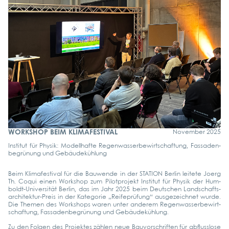
WORKSHOP BEIM KLIMAFESTIVAL
Novem­ber 2025
Insti­tut für Phy­sik: Modell­haf­te Regen­was­ser­be­wirt­schaf­tung, Fas­sa­den­
be­grü­nung und Gebäu­de­küh­lung
Beim Kli­ma­fes­ti­val für die Bau­wen­de in der STA­TI­ON Ber­lin lei­te­te Joerg
Th. Coqui einen Work­shop zum Pilot­pro­jekt Insti­tut für Phy­sik der Hum­­
boldt-Uni­­ver­­­si­­tät Ber­lin, das im Jahr 2025 beim Deut­schen Lan­d­­schafts­­
ar­chi­­tek­­tur-Preis in der Kate­go­rie „Rei­fe­prü­fung“ aus­ge­zeich­net wur­de.
Die The­men des Work­shops waren unter ande­rem Regen­was­ser­be­wirt­
schaf­tung, Fas­sa­den­be­grü­nung und Gebäu­de­küh­lung.
Zu den Fol­gen des Pro­jek­tes zäh­len neue Bau­vor­schrif­ten für abfluss­lo­se