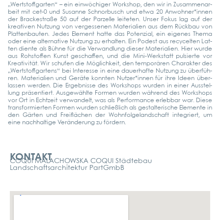
„Wert­stoff­gar­ten“ – ein ein­wö­chi­ger Work­shop, den wir in Zusam­men­ar­
beit mit cet‑0 und Susan­ne Schnor­busch und etwa 20 Anwohner*innen
der Bra­cke­stra­ße 50 auf der Par­zel­le lei­te­ten. Unser Fokus lag auf der
krea­ti­ven Nut­zung von ver­ges­se­nen Mate­ria­li­en aus dem Rück­bau von
Plat­ten­bau­ten. Jedes Ele­ment hat­te das Poten­zi­al, ein eige­nes The­ma
oder eine alter­na­ti­ve Nut­zung zu erhal­ten. Ein Podest aus recy­cel­ten Lat­
ten dien­te als Büh­ne für die Ver­wand­lung die­ser Mate­ria­li­en. Hier wur­de
aus Roh­stof­fen Kunst geschaf­fen, und die Mini-Wer­k­statt pul­sier­te vor
Krea­ti­vi­tät. Wir schu­fen die Mög­lich­keit, den tem­po­rä­ren Cha­rak­ter des
„Wert­stoff­gar­tens“ bei Inter­es­se in eine dau­er­haf­te Nut­zung zu über­füh­
ren. Mate­ria­li­en und Gerä­te konn­ten Nutzer*innen für ihre Ideen über­
las­sen wer­den. Die Ergeb­nis­se des Work­shops wur­den in einer Aus­stel­
lung prä­sen­tiert. Aus­ge­wähl­te For­men wur­den wäh­rend des Work­shops
vor Ort in Echt­zeit ver­wan­delt, was als Per­for­mance erleb­bar war. Die­se
trans­for­mier­ten For­men wur­den schließ­lich als gestal­te­ri­sche Ele­men­te in
den Gär­ten und Frei­flä­chen der Wohn­fol­ge­land­schaft inte­griert, um
eine nach­hal­ti­ge Ver­än­de­rung zu för­dern.
Kontakt
KONTAKT
COQUI MALACHOWSKA COQUI Städtebau
Landschaftsarchitektur PartGmbB