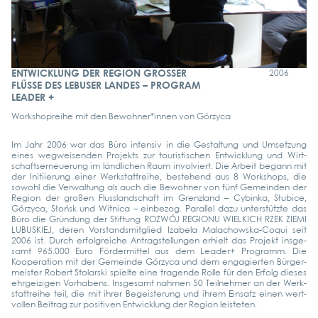
ENTWICKLUNG DER REGION GROSSER
2006
FLÜSSE DES LEBUSER LANDES – PROGRAM
LEADER +
Work­shop­rei­he mit den Bewohner*innen von Gór­zy­ca
Im Jahr 2006 war das Büro inten­siv in die Gestal­tung und Umset­zung
eines weg­wei­sen­den Pro­jekts zur tou­ris­ti­schen Ent­wick­lung und Wirt­
schafts­er­neue­rung im länd­li­chen Raum invol­viert. Die Arbeit begann mit
der Initi­ie­rung einer Werk­statt­rei­he, bestehend aus 8 Work­shops, die
sowohl die Ver­wal­tung als auch die Bewoh­ner von fünf Gemein­den der
Regi­on der gro­ßen Fluss­land­schaft im Grenz­land – Cybin­ka, Słu­bice,
Gór­zy­ca, Słońsk und Wit­ni­ca – ein­be­zog. Par­al­lel dazu unter­stütz­te das
Büro die Grün­dung der Stif­tung ROZ­WÓJ REGI­O­NU WIEL­KICH RZEK ZIE­MI
LUBUS­KIEJ, deren Vor­stands­mit­glied Iza­be­la Malachow­s­­ka-Coqui seit
2006 ist. Durch erfolg­rei­che Antrag­stel­lun­gen erhielt das Pro­jekt ins­ge­
samt 965.000 Euro För­der­mit­tel aus dem Lea­der+ Pro­gramm. Die
Koope­ra­ti­on mit der Gemein­de Gór­zy­ca und dem enga­gier­ten Bür­ger­
meis­ter Robert Sto­lar­ski spiel­te eine tra­gen­de Rol­le für den Erfolg die­ses
ehr­gei­zi­gen Vor­ha­bens. Ins­ge­samt nah­men 50 Teil­neh­mer an der Werk­
statt­rei­he teil, die mit ihrer Begeis­te­rung und ihrem Ein­satz einen wert­
vol­len Bei­trag zur posi­ti­ven Ent­wick­lung der Regi­on leis­te­ten.