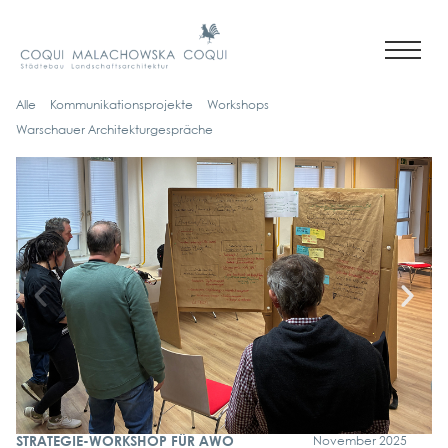
Alle
Kom­mu­ni­ka­ti­ons­pro­jek­te
Work­shops
War­schau­er Archi­tek­tur­ge­sprä­che
STRATEGIE-WORKSHOP FÜR AWO
Novem­ber 2025