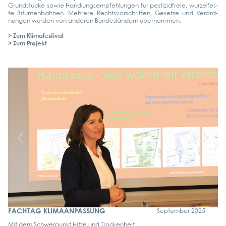
Grund­stü­cke sowie Hand­lungs­emp­feh­lun­gen für pes­ti­zid­freie, wur­zel­fes­
te Bitu­men­bah­nen. Meh­re­re Rechts­vor­schrif­ten, Geset­ze und Ver­ord­
nun­gen wur­den von ande­ren Bun­des­län­dern über­nom­men.
> Zum Kli­ma­fes­ti­val
> Zum Pro­jekt
FACHTAG KLIMAANPASSUNG
Sep­tem­ber 2025
Mit dem Schwer­punkt Hit­ze und Tro­cken­heit