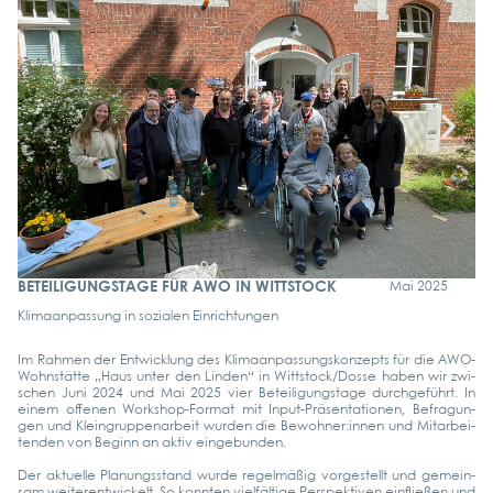
BETEILIGUNGSTAGE FÜR AWO IN WITTSTOCK
Mai 2025
Kli­ma­an­pas­sung in sozia­len Ein­rich­tun­gen
Im Rah­men der Ent­wick­lung des Kli­ma­an­pas­sungs­kon­zepts für die AWO-
Wohn­­stä­t­­te „Haus unter den Lin­den“ in Wittstock/Dosse haben wir zwi­
schen Juni 2024 und Mai 2025 vier Betei­li­gungs­ta­ge durch­ge­führt. In
einem offe­nen Work­­shop-For­­mat mit Input-Prä­­sen­­ta­­tio­­nen, Befra­gun­
gen und Klein­grup­pen­ar­beit wur­den die Bewohner:innen und Mit­ar­bei­
ten­den von Beginn an aktiv ein­ge­bun­den.
Der aktu­el­le Pla­nungs­stand wur­de regel­mä­ßig vor­ge­stellt und gemein­
sam wei­ter­ent­wi­ckelt. So konn­ten viel­fäl­ti­ge Per­spek­ti­ven ein­flie­ßen und