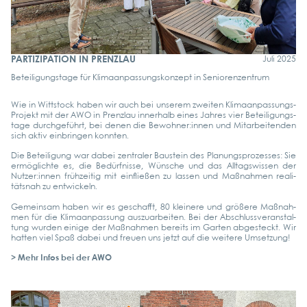
PARTIZIPATION IN PRENZLAU
Juli 2025
Betei­li­gungs­ta­ge für Kli­ma­an­pas­sungs­kon­zept in Senio­ren­zen­trum
Wie in Witt­stock haben wir auch bei unse­rem zwei­ten Kli­­ma­an­­pas­­sungs-
Pro­­jekt mit der AWO in Prenz­lau inner­halb eines Jah­res vier Betei­li­gungs­
ta­ge durch­ge­führt, bei denen die Bewohner:innen und Mit­ar­bei­ten­den
sich aktiv ein­brin­gen konn­ten.
Die Betei­li­gung war dabei zen­tra­ler Bau­stein des Pla­nungs­pro­zes­ses: Sie
ermög­lich­te es, die Bedürf­nis­se, Wün­sche und das All­tags­wis­sen der
Nutzer:innen früh­zei­tig mit ein­flie­ßen zu las­sen und Maß­nah­men rea­li­
täts­nah zu ent­wi­ckeln.
Gemein­sam haben wir es geschafft, 80 klei­ne­re und grö­ße­re Maß­nah­
men für die Kli­ma­an­pas­sung aus­zu­ar­bei­ten. Bei der Abschluss­ver­an­stal­
tung wur­den eini­ge der Maß­nah­men bereits im Gar­ten abge­steckt. Wir
hat­ten viel Spaß dabei und freu­en uns jetzt auf die wei­te­re Umset­zung!
> Mehr Infos bei der AWO