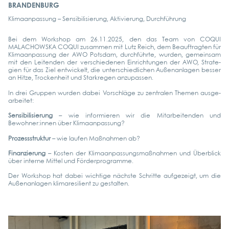
BRANDENBURG
Kli­ma­an­pas­sung – Sen­si­bi­li­sie­rung, Akti­vie­rung, Durch­füh­rung
Bei dem Work­shop am 26.11.2025, den das Team von COQUI
MALACHOWS­KA COQUI zusam­men mit Lutz Reich, dem Beauf­trag­ten für
Kli­ma­an­pas­sung der AWO Pots­dam, durch­führ­te, wur­den, gemein­sam
mit den Lei­ten­den der ver­schie­de­nen Ein­rich­tun­gen der AWO, Stra­te­
gien für das Ziel ent­wi­ckelt, die unter­schied­li­chen Außen­an­la­gen bes­ser
an Hit­ze, Tro­cken­heit und Stark­re­gen anzu­pas­sen.
In drei Grup­pen wur­den dabei Vor­schlä­ge zu zen­tra­len The­men aus­ge­
ar­bei­tet:
Sen­si­bi­li­sie­rung
– wie infor­mie­ren wir die Mit­ar­bei­ten­den und
Bewohner:innen über Kli­ma­an­pas­sung?
Pro­zess­struk­tur
– wie lau­fen Maß­nah­men ab?
Finan­zie­rung
– Kos­ten der Kli­ma­an­pas­sungs­maß­nah­men und Über­blick
über inter­ne Mit­tel und För­der­pro­gram­me.
Der Work­shop hat dabei wich­ti­ge nächs­te Schrit­te auf­ge­zeigt, um die
Außen­an­la­gen kli­ma­re­si­li­ent zu gestal­ten.