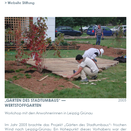
> Web­site Stif­tung
„GÄRTEN DES STADTUMBAUS“ —
2005
WERTSTOFFGARTEN
Work­shop mit den Anwoh­ne­rin­nen in Leip­zig Grün­au
Im Jahr 2005 brach­te das Pro­jekt „Gär­ten des Stadt­um­baus“- fri­schen
Wind nach Lei­p­­zig-Grün­au. Ein Höhe­punkt die­ses Vor­ha­bens war der