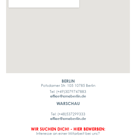
BERLIN
Potsdamer Str. 105 10785 Berlin
Tel: (+49)3079747883
office@cmcberlin.de
WARSCHAU
Tel: (+48)537299333
office@cmcberlin.de
WIR SUCHEN DICH! - HIER BEWERBEN:
Interesse an einer Mitarbeit bei uns?