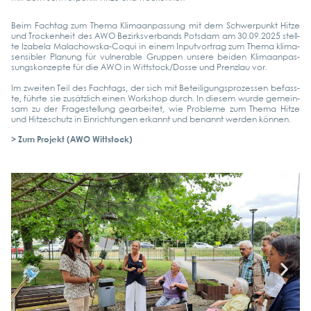
Beim Fach­tag zum The­ma Kli­ma­an­pas­sung mit dem Schwer­punkt Hit­ze
und Tro­cken­heit des AWO Bezirks­ver­bands Pots­dam am 30.09.2025 stell­
te Iza­be­la Malachow­s­­ka-Coqui in einem Input­vor­trag zum The­ma kli­ma­
sen­si­bler Pla­nung für vul­nerable Grup­pen unse­re bei­den Kli­ma­an­pas­
sungs­kon­zep­te für die AWO in Wittstock/Dosse und Prenz­lau vor.
Im zwei­ten Teil des Fach­tags, der sich mit Betei­li­gungs­pro­zes­sen befass­
te, führ­te sie zusätz­lich einen Work­shop durch. In die­sem wur­de gemein­
sam zu der Fra­ge­stel­lung gear­bei­tet, wie Pro­ble­me zum The­ma Hit­ze
und Hit­ze­schutz in Ein­rich­tun­gen erkannt und benannt wer­den kön­nen.
> Zum Pro­jekt (AWO Witt­stock)