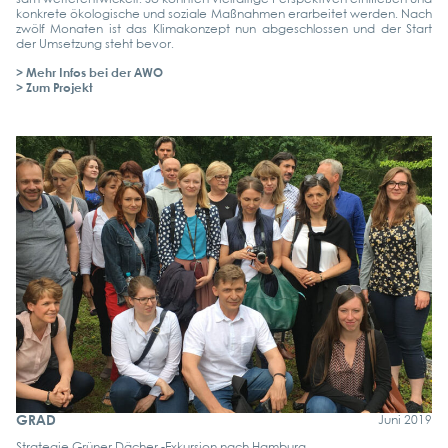
kon­kre­te öko­lo­gi­sche und sozia­le Maß­nah­men erar­bei­tet wer­den. Nach
zwölf Mona­ten ist das Kli­ma­kon­zept nun abge­schlos­sen und der Start
der Umset­zung steht bevor.
> Mehr Infos bei der AWO
> Zum Pro­jekt
GRAD
Juni 2019
Stra­te­gie Grü­ner Dächer ‑Exkur­si­on nach Ham­burg