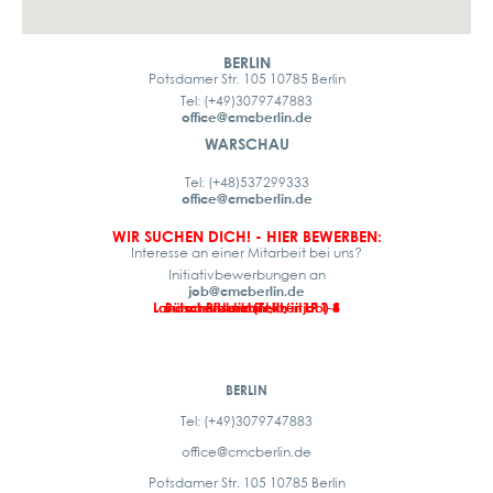
BERLIN
Potsdamer Str. 105 10785 Berlin
Tel: (+49)3079747883
office@cmcberlin.de
WARSCHAU
Tel: (+48)537299333
office@cmcberlin.de
WIR SUCHEN DICH! - HIER BEWERBEN:
Interesse an einer Mitarbeit bei uns?
Initiativbewerbungen an
job@cmcberlin.de
Landschaftsarchitekt/in LP 1-4
Landschaftsarchitekt/in LP 1-8
Büroassistenz (Teilzeitjob)
Praktikant/in
BERLIN
Tel: (+49)3079747883
office@cmcberlin.de
Potsdamer Str. 105 10785 Berlin