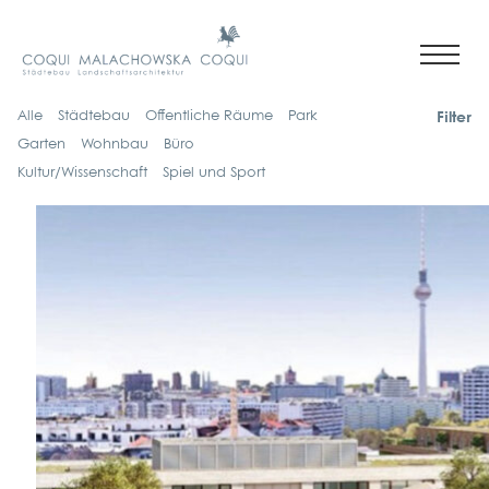
Alle
Städ­te­bau
Öffent­li­che Räu­me
Park
Fil­ter
Gar­ten
Wohn­bau
Büro
Kultur/Wissenschaft
Spiel und Sport