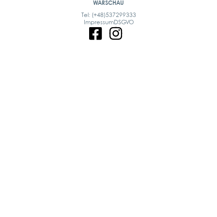
WARSCHAU
Tel: (+48)537299333
Impressum
DSGVO